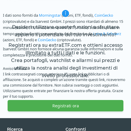
I dati sono forniti da
Morningstar
(azioni, ETF, fondi),
CoinGecko
(criptovalute) e da Isarvest GmbH. I prezzi sono ritardati di almeno 15
Desideri utilizzare queste funzioni e sfruttare
minuti (azioni, ETF, fondi) o sono NAV (ETF, Fondi). I dati dei prezzi in
tempo reale se forniti provendono dai fornitori e da
Lang & Schwarz
appieno il potenziale del tuo investimento?
(azioni, ETF, fondi) e
CoinGecko
(criptovalute).
Registrati ora su extraETF.com e ottieni accesso
Isarvest GmbH non fornisce alcuna garanzia sulle informazioni e sulla
illimitato a tutti i dati e le funzioni.
completezza e precisione dei dati forniti.
Crea portafogli, watchlist e allarmi sui prezzi e
utilizza la nostra analisi degli investimenti di
Avviso affiliato
I link contrassegnati con un asterisco (*) sono link pubblicitari o di
livello professionale.
affiliazione. Se acquisti o completi un'azione tramite questi link, riceveremo
una commissione dal fornitore. Non subirai svantaggi o costi aggiuntivi.
Utilizziamo queste entrate per finanziare la nostra offerta gratuita. Grazie
per il tuo supporto.
Registrati ora
Ricerca
Confronti