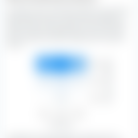
La casella di stile di investimento extraETF è uno strumento
estremamente utile per la costruzione del portafoglio. La
casella classifica il iShares DAX ESG UCITS ETF lungo l'asse
verticale in base alla capitalizzazione di mercato e lungo
l'asse orizzontale in base alle caratteristiche di sostanza e
crescita.
Capitalizzazione di mercato
Grande
31,53 %
39,26 %
22,41 %
93,20 %
Medio
1,68 %
3,25 %
1,03 %
5,95 %
Piccolo
—
0,84 %
—
0,84 %
Value
Blend
Growth
33,21 %
43,35 %
23,44 %
Stile azionario
La maggior parte del portafoglio è costituita da azioni