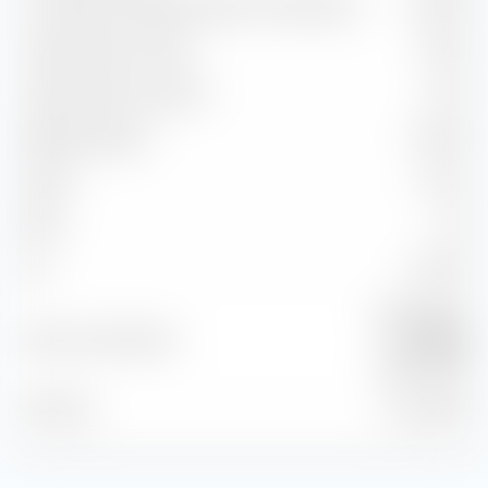
Correlazione rispetto all'indice di riferimento
97,58 %
Capture Ratio in salita
107,55
Capture Ratio in discesa
91,70
Batting Average
75,00 %
Alpha
2,61 %
Beta
1,02
2
95,23 %
R
Morningstar
Indice di riferimento
Germany
TME NR EUR
Posizione
31 lug 2026