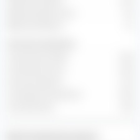
Rendimento dei dividendi
3,19 %
Rapporto prezzo/flusso di cassa
8,57
Rapporto prezzo/fatturato
1,31
Tassi di valore e crescita (previsione)
Crescita del valore contabile
3,46 %
Crescita del flusso di cassa
5,99 %
Crescita storica degli utili
5,13 %
Crescita degli utili a lungo termine
9,36 %
Crescita delle vendite
1,46 %
Stile di investimento azionario