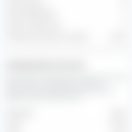
Posizioni azionarie
40
Posizioni obbligazionarie
0
Posizioni in contanti e altre
4
% del patrimonio nelle prime 10 posizioni
65,45 %
Capitalizzazione di mercato
Qui puoi vedere la suddivisione percentuale del iShares DAX
ESG UCITS ETF per capitalizzazione di mercato. La
capitalizzazione di mercato riflette il valore di mercato
attuale di un'azienda quotata in borsa.
Molto grande
49,92 %
Grande
43,28 %