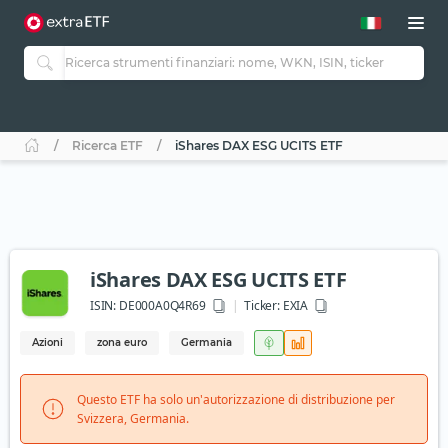
Ricerca ETF
iShares DAX ESG UCITS ETF
iShares DAX ESG UCITS ETF
ISIN:
DE000A0Q4R69
Ticker:
EXIA
Azioni
zona euro
Germania
Questo ETF ha solo un'autorizzazione di distribuzione per
Svizzera, Germania.