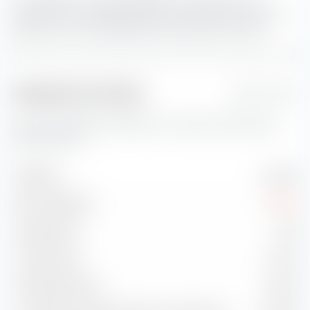
39,26 % con una capitalizzazione di mercato alto.
Le azioni
Blend sono una combinazione di titoli Value e Growth.
Indicatori di rischio
1 Jahr
Qui trovi importanti indicatori di rischio per iShares DAX
ESG UCITS ETF.
Volatilità
15,03 %
Max. Drawdown
-9,98 %
Sharpe Ratio
0,43
Treynor Ratio
5,47 %
Information Ratio
0,83 %