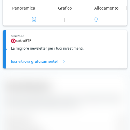
Panoramica
Grafico
Allocamento
ANNUNCIO
La migliore newsletter per i tuoi investimenti.
Iscriviti ora gratuitamente!
Diversificazione
Qui trovi il numero di valori inclusi e la composizione degli
indici dell'iShares DAX ESG UCITS ETF.
Valori inclusi
44