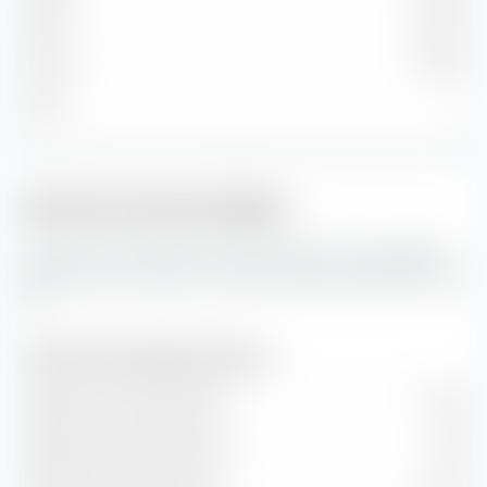
Medio
5,95 %
Piccolo
0,84 %
Micro
—
Indicatori del portafoglio
Queste sono le previsioni per gli indicatori del portafoglio,
nonché i tassi di valore e crescita del iShares DAX ESG UCITS
ETF.
Indicatori del portafoglio (previsione)
Rapporto prezzo/utile (P/E)
15,52
Rapporto prezzo/libro (P/B)
1,99