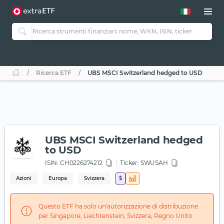
Ricerca ETF
UBS MSCI Switzerland hedged to USD
UBS MSCI Switzerland hedged
to USD
ISIN:
CH0226274212
Ticker:
SWUSAH
Azioni
Europa
Svizzera
$
Questo ETF ha solo un'autorizzazione di distribuzione
per Singapore, Liechtenstein, Svizzera, Regno Unito.