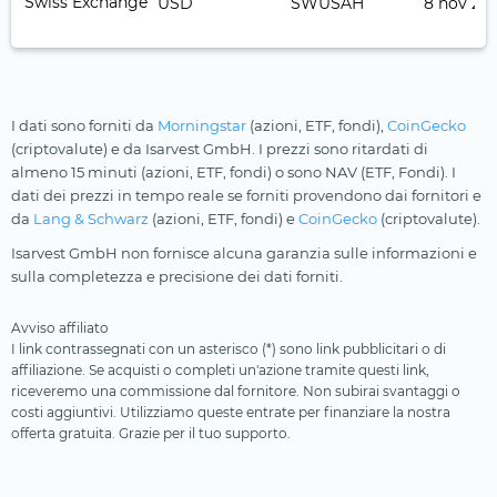
Swiss Exchange
USD
SWUSAH
8 nov 201
I dati sono forniti da
Morningstar
(azioni, ETF, fondi),
CoinGecko
(criptovalute) e da Isarvest GmbH. I prezzi sono ritardati di
almeno 15 minuti (azioni, ETF, fondi) o sono NAV (ETF, Fondi). I
dati dei prezzi in tempo reale se forniti provendono dai fornitori e
da
Lang & Schwarz
(azioni, ETF, fondi) e
CoinGecko
(criptovalute).
Isarvest GmbH non fornisce alcuna garanzia sulle informazioni e
sulla completezza e precisione dei dati forniti.
Avviso affiliato
I link contrassegnati con un asterisco (*) sono link pubblicitari o di
affiliazione. Se acquisti o completi un'azione tramite questi link,
riceveremo una commissione dal fornitore. Non subirai svantaggi o
costi aggiuntivi. Utilizziamo queste entrate per finanziare la nostra
offerta gratuita. Grazie per il tuo supporto.