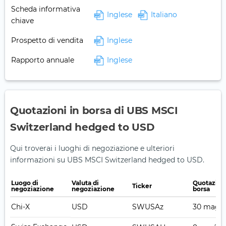
Scheda informativa
Inglese
Italiano
chiave
Prospetto di vendita
Inglese
Rapporto annuale
Inglese
Quotazioni in borsa di UBS MSCI
Switzerland hedged to USD
Qui troverai i luoghi di negoziazione e ulteriori
informazioni su UBS MSCI Switzerland hedged to USD.
Luogo di
Valuta di
Quotazion
Ticker
negoziazione
negoziazione
borsa
Chi-X
USD
SWUSAz
30 mag 2