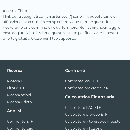
Avviso affiliato
I link contrassegnati con un asterisco (*) sono link pubblicitari o di
affiliazione. Se acquisti o completi un'azione tramite questi link,
riceveremo una commissione dal fornitore. Non subirai svantaggi o
costi aggiuntivi. Utilizziamo queste entrate per finanziare la nostra
offerta gratuita. Grazie per il tuo supporto.
Ricerca
Confronti
Ricerca ETF
Confronto PAC ETF
Liste di ETF
Confronto broker online
Ricerca azioni
Calcolatrice Finanziaria
Ricerca Cripto
Calcolatore PAC ETF
Analisi
Calcolatore prelievo ETF
Confronto ETF
Calcolatore interesse composto
Confronto azioni
Calcolatore inflazione