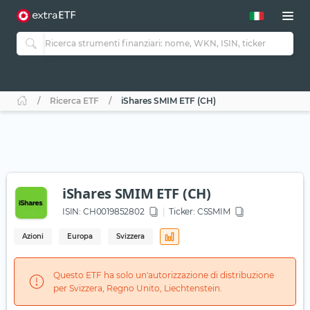
Ricerca ETF
iShares SMIM ETF (CH)
iShares SMIM ETF (CH)
ISIN:
CH0019852802
Ticker:
CSSMIM
Azioni
Europa
Svizzera
Questo ETF ha solo un'autorizzazione di distribuzione
per Svizzera, Regno Unito, Liechtenstein.