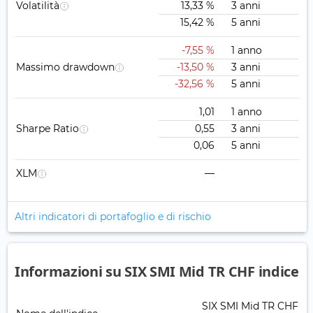
Volatilità
13,33 %
3 anni
15,42 %
5 anni
-7,55 %
1 anno
Massimo drawdown
-13,50 %
3 anni
-32,56 %
5 anni
1,01
1 anno
Sharpe Ratio
0,55
3 anni
0,06
5 anni
XLM
—
Altri indicatori di portafoglio e di rischio
Informazioni su SIX SMI Mid TR CHF indice
SIX SMI Mid TR CHF