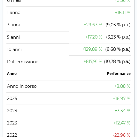
6 mesi
+3,36 %
1 anno
+16,11 %
3 anni
+29,63 %
(9,03 % p.a.)
+17,20 %
(3,23 % p.a.)
5 anni
+129,89 %
(8,68 % p.a.)
10 anni
+817,91 %
(10,78 % p.a.)
Dall'emissione
Anno
Performance
Anno in corso
+8,88 %
2025
+16,97 %
2024
+3,34 %
2023
+12,47 %
2022
-22,96 %