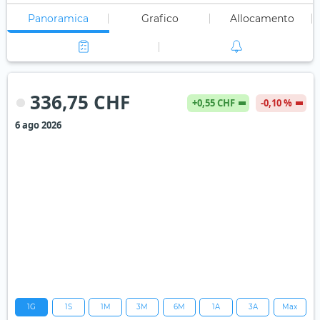
Panoramica
Grafico
Allocamento
336,75 CHF
+0,55 CHF
-0,10 %
6 ago 2026
1G
1S
1M
3M
6M
1A
3A
Max