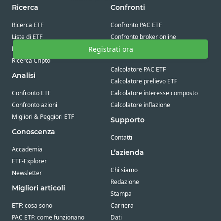
Ricerca
Confronti
Ricerca ETF
Confronto PAC ETF
Liste di ETF
Confronto broker online
Ricerca azioni
Registrati ora
Calcolatrice Finanziaria
Ricerca Cripto
Calcolatore PAC ETF
Analisi
Calcolatore prelievo ETF
Confronto ETF
Calcolatore interesse composto
Confronto azioni
Calcolatore inflazione
Migliori & Peggiori ETF
Supporto
Conoscenza
Contatti
Accademia
L’azienda
ETF-Explorer
Chi siamo
Newsletter
Redazione
Migliori articoli
Stampa
ETF: cosa sono
Carriera
PAC ETF: come funzionano
Dati