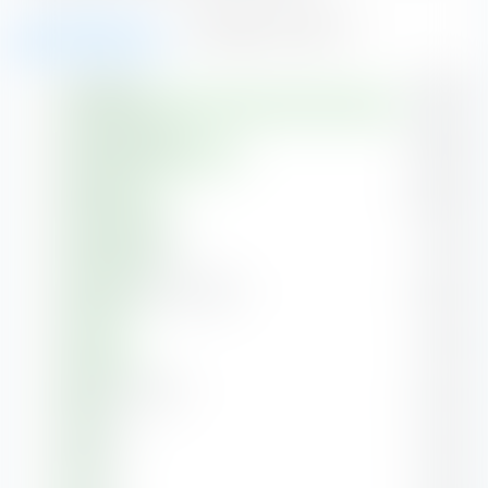
Azioni (99,34 %)
Obbligazioni (0,66 %)
Tecnologia
31,87 %
Servizi finanziari
16,99 %
Industriali
10,48 %
Consumo ciclico
9,14 %
Servizi di comunicazione
6,97 %
Salute
6,91 %
Materiali di base
4,64 %
Difensivo
4,07 %