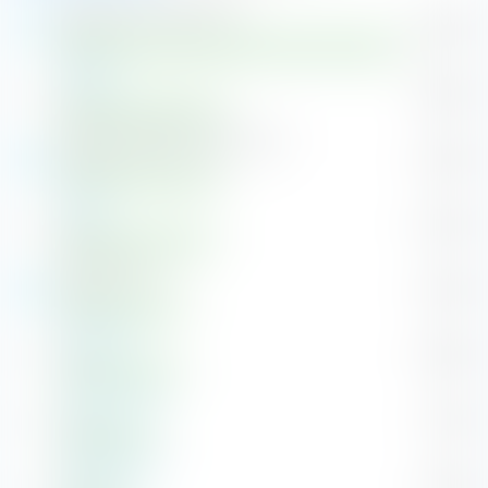
Taiwan Semiconductor
T
5,43 %
Azioni
NVIDIA
2,62 %
Azioni
Samsung Electronics Co. Ltd.
S
2,53 %
Azioni
Apple
2,45 %
Azioni
SK hynix Inc
S
1,95 %
Azioni
Microsoft
1,89 %
Azioni
Amazon.com
1,51 %
Azioni
Alphabet (A)
1,20 %