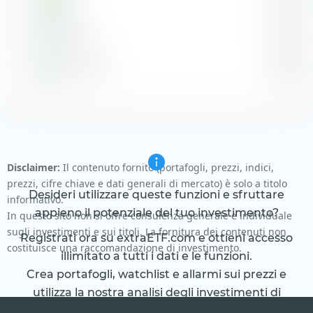
Energia
3,76 %
Immobiliare
2,27 %
Servizi pubblici
2,25 %
Disclaimer:
Il contenuto fornito (portafogli, prezzi, indici,
prezzi, cifre chiave e dati generali di mercato) è solo a titolo
Desideri utilizzare queste funzioni e sfruttare
informativo.
appieno il potenziale del tuo investimento?
In questo sito non si offre consulenza generale e individuale
sugli investimenti e sui titoli. La fornitura dei contenuti non
Registrati ora su extraETF.com e ottieni accesso
costituisce una raccomandazione di investimento.
illimitato a tutti i dati e le funzioni.
Crea portafogli, watchlist e allarmi sui prezzi e
utilizza la nostra analisi degli investimenti di
livello professionale.