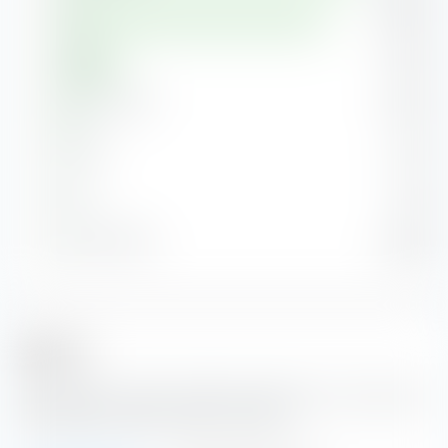
Asia
39,58 %
Europa
9,45 %
America Latina
2,79 %
Pacifico
1,17 %
Africa
1,12 %
Europa dell'Est
0,69 %
Settori
Il portafoglio modello Portafoglio Globale PIL con Small Cap
è composto da questi settori e industrie.