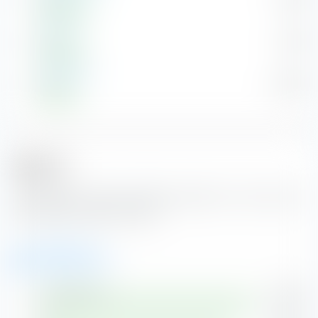
Azioni
Tencent
1,10 %
Azioni
Broadcom
0,97 %
Azioni
Regioni
Il portafoglio modello Portafoglio Globale PIL con Small Cap
è composto da queste regioni.
Azioni (99,45 %)
Nord America
44,65 %