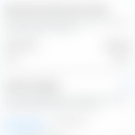
Distribuzione delle classi di attività
Il portafoglio modello Portafoglio Globale PIL con Small Cap
investe in queste classi di attività.
Classe di attività
Ponderazione
Azioni
100,00 %
Posizioni maggiori
Qui si possono vedere le posizioni maggiori del portafoglio
modello Portafoglio Globale PIL con Small Cap.
Azioni (27,23 %)
Derivati (0,08 %)