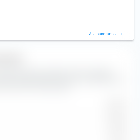
Alla panoramica
 mercato
zione percentuale del portafoglio campione Portafoglio
base alla capitalizzazione di mercato. La capitalizzazione di
ore di borsa di una società quotata.
44,74 %
29,40 %
17,99 %