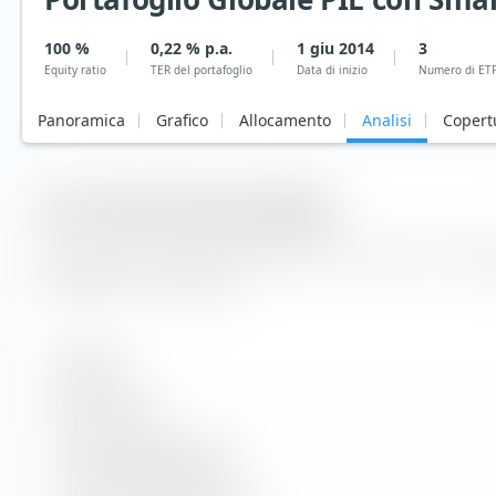
100 %
0,22 % p.a.
1 giu 2014
3
Equity ratio
TER del portafoglio
Data di inizio
Numero di ET
Panoramica
Grafico
Allocamento
Analisi
Copert
Cifre chiave del portafoglio
Di seguito sono riportate importanti cifre chiave per il port
Globale PIL con Small Cap.
Generale
Numero di ETF
Costi del portafoglio (TER)