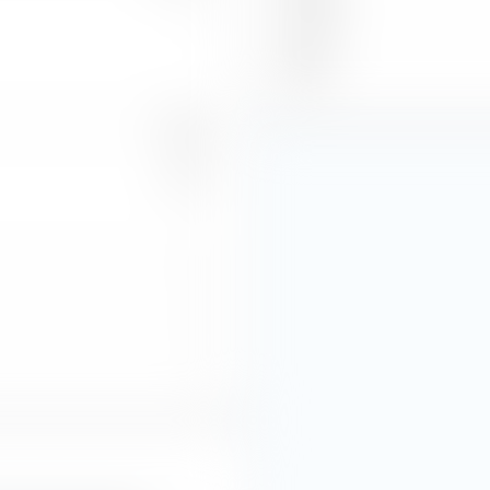
—
Piccola
Micro
16,09
2,75
—
—
—