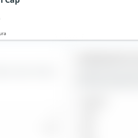
F
ura
Capitalizzazione di
afoglio campione Portafoglio
Qui potete vedere la riparti
Globale PIL con Small Cap in 
mercato riflette l'attuale val
Molto grande
3
Grande
0,22 %
Media