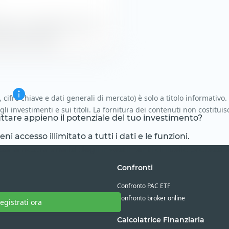
 % con una capitalizzazione di
i Value e Growth.
i, cifre chiave e dati generali di mercato) è solo a titolo informativo.
gli investimenti e sui titoli. La fornitura dei contenuti non costit
ruttare appieno il potenziale del tuo investimento?
i accesso illimitato a tutti i dati e le funzioni.
zza la nostra analisi degli investimenti di livello professio
Confronti
Confronto PAC ETF
Confronto broker online
egistrati ora
Calcolatrice Finanziaria