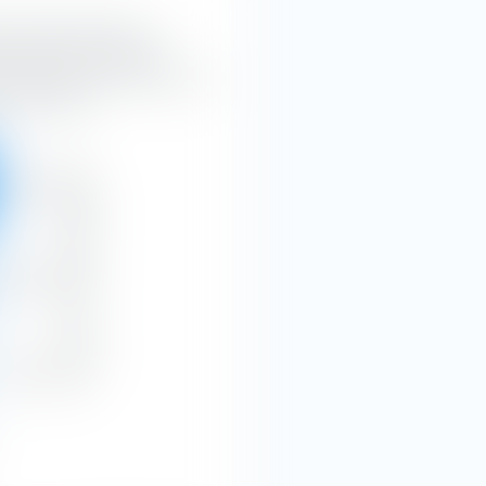
nto molto utile per la
lio campione Portafoglio
 capitalizzazione di mercato e
za e crescita.
Grande
Capitalizzazione di mercato
74,13 %
Medio
18,02 %
Piccolo
7,85 %