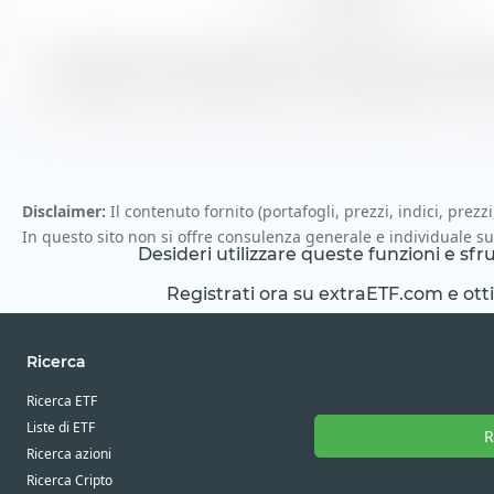
Stile azionario
La maggior parte del portafoglio è costituita da azioni 29,88
mercato alto.
Le azioni Blend sono una combinazione di titol
Disclaimer:
Il contenuto fornito (portafogli, prezzi, indici, prezz
In questo sito non si offre consulenza generale e individuale su
Desideri utilizzare queste funzioni e sf
Registrati ora su extraETF.com e ottien
Crea portafogli, watchlist e allarmi sui prezzi e utili
Ricerca
Ricerca ETF
Liste di ETF
R
Ricerca azioni
Ricerca Cripto