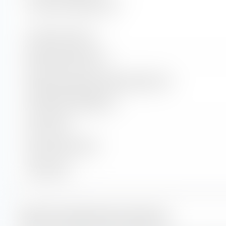
Previsione di distribuzione p.a.
Statistiche sulle azioni
Rapporto prezzo-utili (P/E)
Rapporto prezzo/valore contabile (rapporto P/B)
Statistiche sulle obbligazioni
Durata media
Rating di credito medio
Cedola media
Stile di investimento azionario