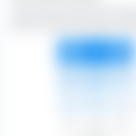
Il riquadro dello stile di investimento extraETF è uno strume
costruzione del portafoglio. Il riquadro classifica il portafog
Globale PIL con Small Cap lungo l'asse verticale in base alla
lungo l'asse orizzontale in base alle caratteristiche di sostan
21,81 %
29,88 %
22,44 %
5,64 %
7,20 %
5,18 %
2,61 %
3,31 %
1,93 %
Value
Blend
Growth
30,06 %
40,39 %
29,55 %