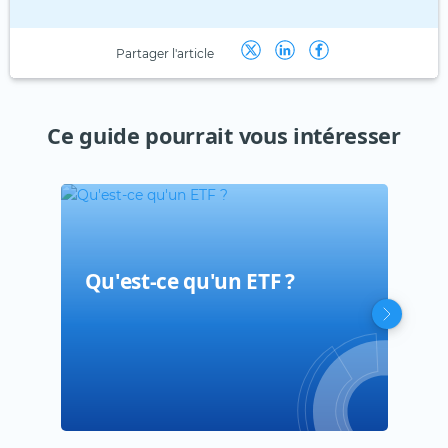
Partager l'article
Ce guide pourrait vous intéresser
Qu'est-ce qu'un ETF ?
ETF
Com
dif