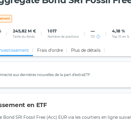
gregate Bond SRI Fossil Fre
ssement
%
245,82 M €
1 017
—
4,18 %
Taille du fonds
Nombre de positions
TD
Top 10 en %
investissement
Frais d'ordre
Plus de détails
necté aux dernières nouvelles de la part d'extraETF .
tissement en ETF
 Bond SRI Fossil Free (Acc) EUR via les courtiers en ligne suiva