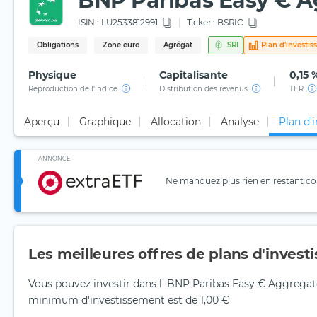
BNP Paribas Easy € Ag
ISIN :
LU2533812991
Ticker :
BSRIC
Obligations
Zone euro
Agrégat
SRI
Plan d'investi
Physique
Capitalisante
0,15 
Reproduction de l'indice
Distribution des revenus
TER
Aperçu
Graphique
Allocation
Analyse
Plan d'
ANNONCE
Ne manquez plus rien en restant con
Les meilleures offres de plans d'inves
Vous pouvez investir dans l' BNP Paribas Easy € Aggregate
minimum d'investissement est de 1,00 €