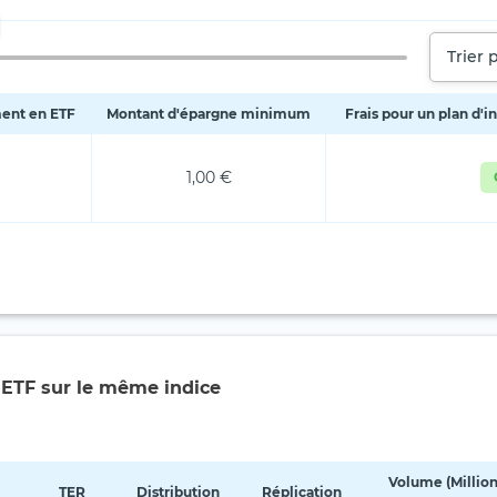
Trier 
ment en ETF
Montant d'épargne minimum
Frais pour un plan d'
1,00 €
 ETF sur le même indice
Volume (Millio
TER
Distribution
Réplication