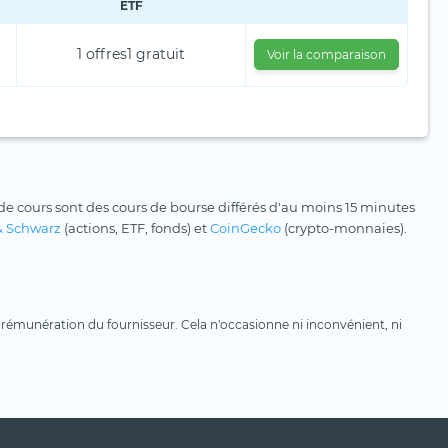
ETF
1 offres
1 gratuit
Voir la comparaison
e cours sont des cours de bourse différés d'au moins 15 minutes
& Schwarz
(actions, ETF, fonds) et
CoinGecko
(crypto-monnaies).
une rémunération du fournisseur. Cela n'occasionne ni inconvénient, ni