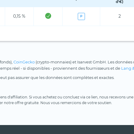
d'€)
0,15 %
2
P
 fonds),
CoinGecko
(crypto-monnaies) et Isarvest GmbH. Les données d
 temps réel - si disponibles - proviennent des fournisseurs et de
Lang 
peut pas assurer que les données sont complètes et exactes.
 liens d'affiliation. Si vous achetez ou concluez via ce lien, nous recevons 
er notre offre gratuite. Nous vous remercions de votre soutien.