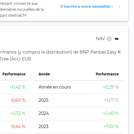
restant connecté aux
S'inscrire à notre newsletter !
dernières nouvelles de la
part d'extraETF .
NAV
formance (y compris la distribution) de BNP Paribas Easy €
Free (Acc) EUR.
Performance
Année
Performance
+0,42 %
Année en cours
+0,29 %
-0,60 %
2025
+1,07 %
+0,72 %
2024
+2,40 %
-0,44 %
2023
+7,03 %