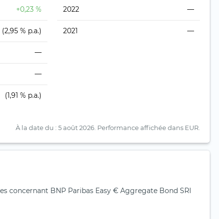
+0,23 %
2022
—
(2,95 % p.a.)
2021
—
—
—
(1,91 % p.a.)
À la date du : 5 août 2026.
Performance affichée dans EUR.
es concernant BNP Paribas Easy € Aggregate Bond SRI