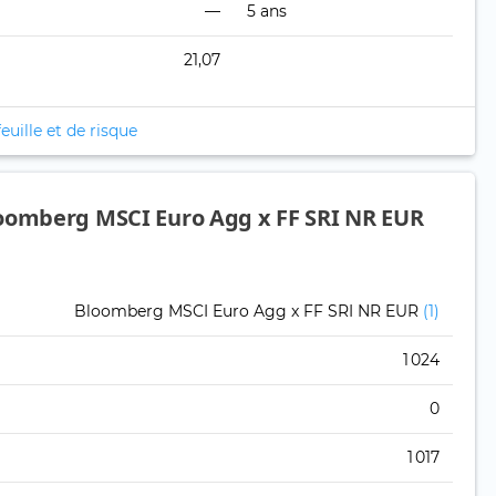
—
5 ans
21,07
euille et de risque
loomberg MSCI Euro Agg x FF SRI NR EUR
Bloomberg MSCI Euro Agg x FF SRI NR EUR
(1)
1 024
0
1 017