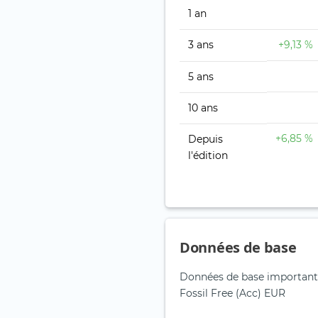
1 an
3 ans
+9,13 %
5 ans
10 ans
+6,85 %
Depuis
l'édition
Données de base
Données de base important
Fossil Free (Acc) EUR