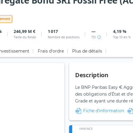
regate Bond SRI Fossil Free (A
ssement
%
246,99 M €
1 017
—
4,19 %
Taille du fonds
Nombre de positions
TD
Top 10 en %
investissement
Frais d'ordre
Plus de détails
Description
Le BNP Paribas Easy € Aggr
des obligations d'État et d'
Grade et ayant une durée ré
Fiche d'information
ANNONCE