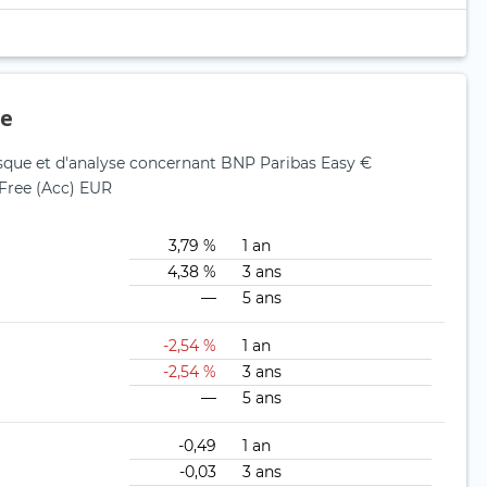
ue
isque et d'analyse concernant BNP Paribas Easy €
Free (Acc) EUR
3,79 %
1 an
4,38 %
3 ans
—
5 ans
-2,54 %
1 an
-2,54 %
3 ans
—
5 ans
-0,49
1 an
-0,03
3 ans