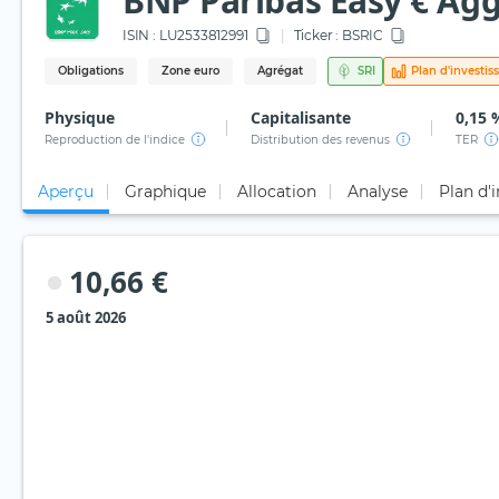
BNP Paribas Easy € Agg
ISIN :
LU2533812991
Ticker :
BSRIC
Obligations
Zone euro
Agrégat
SRI
Plan d'investi
Physique
Capitalisante
0,15 
Reproduction de l'indice
Distribution des revenus
TER
Aperçu
Graphique
Allocation
Analyse
Plan d'
10,66 €
5 août 2026