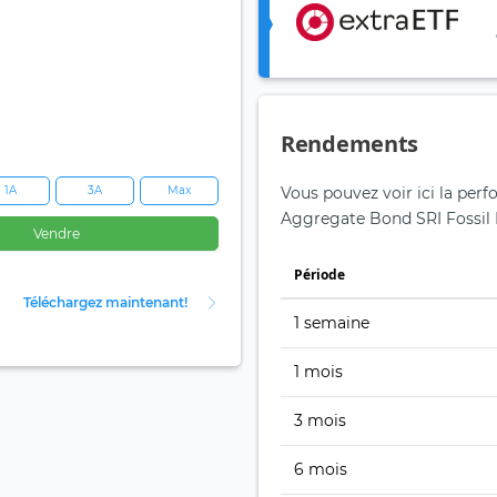
Rendements
1A
3A
Max
Vous pouvez voir ici la per
Aggregate Bond SRI Fossil 
Vendre
Période
Téléchargez maintenant!
1 semaine
1 mois
3 mois
6 mois