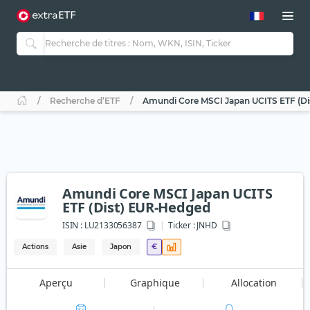
Recherche d’ETF
Amundi Core MSCI Japan UCITS ETF (D
Amundi Core MSCI Japan UCITS
ETF (Dist) EUR-Hedged
ISIN :
LU2133056387
Ticker :
JNHD
Actions
Asie
Japon
€
Aperçu
Graphique
Allocation