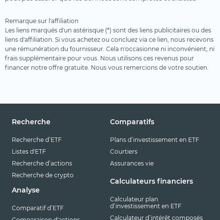
Remarque sur l'affiliation
Les liens marqués d'un astérisque (*) sont des liens publicitaires ou des
liens d'affiliation. Si vous achetez ou concluez via ce lien, nous recevons
une rémunération du fournisseur. Cela n'occasionne ni inconvénient, ni
frais supplémentaire pour vous. Nous utilisons ces revenus pour
financer notre offre gratuite. Nous vous remercions de votre soutien.
Recherche
Comparatifs
Recherche d’ETF
Plans d’investissement en ETF
Listes d'ETF
Courtiers
Recherche d’actions
Assurances vie
Recherche de crypto
Calculateurs financiers
Analyse
Calculateur plan
d’investissement en ETF
Comparatif d’ETF
Calculateur d’intérêt composés
Comparaison d'actions