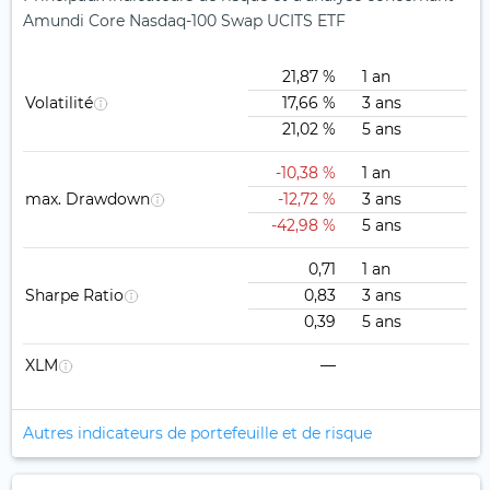
Amundi Core Nasdaq-100 Swap UCITS ETF
21,87 %
1 an
Volatilité
17,66 %
3 ans
21,02 %
5 ans
-10,38 %
1 an
max. Drawdown
-12,72 %
3 ans
-42,98 %
5 ans
0,71
1 an
Sharpe Ratio
0,83
3 ans
0,39
5 ans
XLM
—
Autres indicateurs de portefeuille et de risque