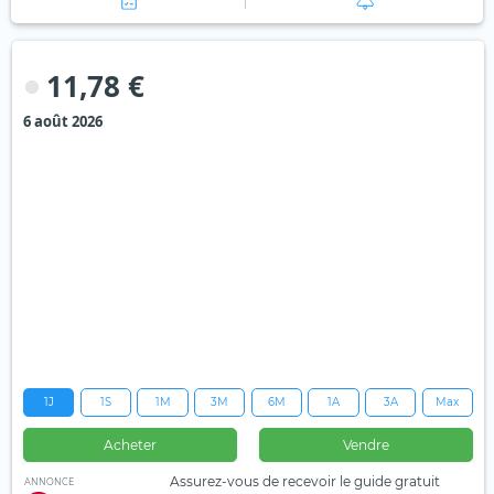
11,78 €
6 août 2026
1J
1S
1M
3M
6M
1A
3A
Max
Acheter
Vendre
Assurez-vous de recevoir le guide gratuit
ANNONCE