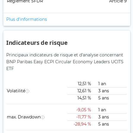
Règlement SFDR
Article 9
Plus d'informations
Indicateurs de risque
Principaux indicateurs de risque et d'analyse concernant
BNP Paribas Easy ECPI Circular Economy Leaders UCITS
ETF
12,51 %
1 an
Volatilité
12,61 %
3 ans
14,51 %
5 ans
-9,05 %
1 an
max. Drawdown
-11,77 %
3 ans
-28,94 %
5 ans