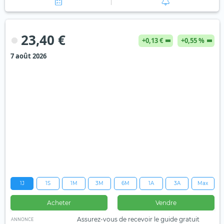
23,40 €
+0,13 €
+0,55 %
7 août 2026
1J
1S
1M
3M
6M
1A
3A
Max
Acheter
Vendre
Assurez-vous de recevoir le guide gratuit
ANNONCE