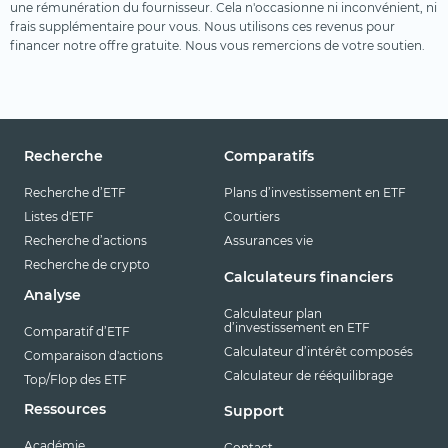
une rémunération du fournisseur. Cela n'occasionne ni inconvénient, ni
frais supplémentaire pour vous. Nous utilisons ces revenus pour
financer notre offre gratuite. Nous vous remercions de votre soutien.
Recherche
Comparatifs
Recherche d’ETF
Plans d’investissement en ETF
Listes d'ETF
Courtiers
Recherche d’actions
Assurances vie
Recherche de crypto
Calculateurs financiers
Analyse
Calculateur plan
d’investissement en ETF
Comparatif d’ETF
Calculateur d’intérêt composés
Comparaison d'actions
Calculateur de rééquilibrage
Top/Flop des ETF
Ressources
Support
Académie
Contact