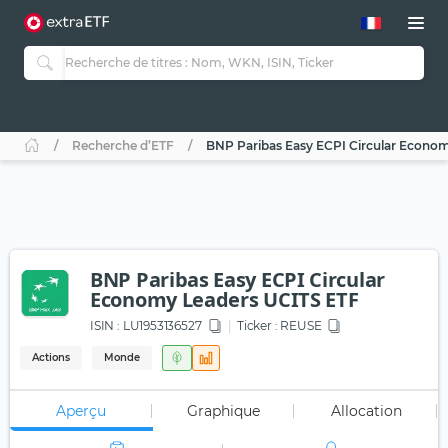
Recherche d’ETF
BNP Paribas Easy ECPI Circular Econo
BNP Paribas Easy ECPI Circular
Economy Leaders UCITS ETF
ISIN :
LU1953136527
Ticker :
REUSE
Actions
Monde
Aperçu
Graphique
Allocation