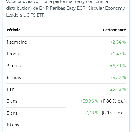
Vous pouvez voir ici la performance (y compris la
distribution) de BNP Paribas Easy ECPI Circular Economy
Leaders UCITS ETF.
Période
Performance
1 semaine
+2,04 %
1 mois
+0,47 %
3 mois
+6,39 %
6 mois
+9,32 %
1 an
+23,48 %
3 ans
+39,96 %
(11,86 % p.a.)
+53,38 %
(8,93 % p.a.)
5 ans
—
10 ans