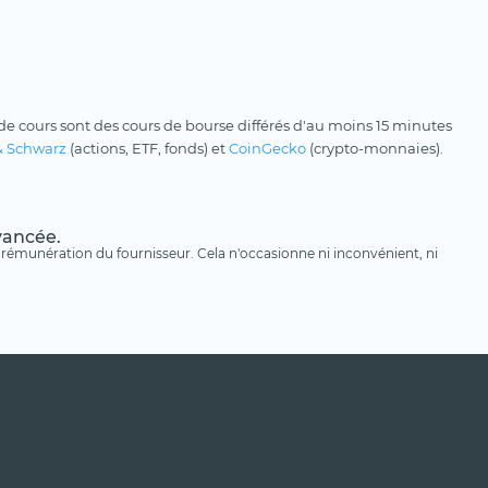
e cours sont des cours de bourse différés d'au moins 15 minutes
& Schwarz
(actions, ETF, fonds) et
CoinGecko
(crypto-monnaies).
avancée.
une rémunération du fournisseur. Cela n'occasionne ni inconvénient, ni