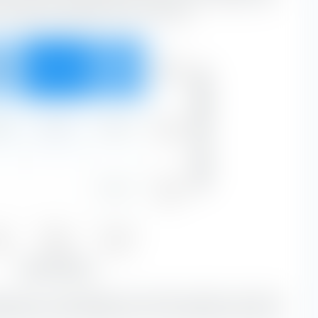
ristiques de substance et de croissance.
Forte
8 %
44,31 %
31,74 %
Capitalisation boursière
97,03 %
Moyen
9 %
1,22 %
0,52 %
2,74 %
Faible
—
—
0,24 %
0,24 %
ue
Blend
Growth
6 %
45,53 %
32,51 %
Type d'actions
lend avec une capitalisation boursière grandes constituent
euille.
Les actions Blend sont une combinaison d'actions