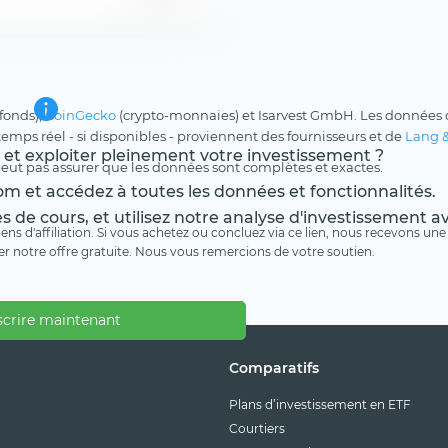
 fonds),
CoinGecko
(crypto-monnaies) et Isarvest GmbH. Les données d
 temps réel - si disponibles - proviennent des fournisseurs et de
Lang 
s et exploiter pleinement votre investissement ?
peut pas assurer que les données sont complètes et exactes.
m et accédez à toutes les données et fonctionnalités.
es de cours, et utilisez notre analyse d'investissement 
 liens d'affiliation. Si vous achetez ou concluez via ce lien, nous recevons 
er notre offre gratuite. Nous vous remercions de votre soutien.
scrire maintenant
Comparatifs
Plans d’investissement en ETF
Courtiers