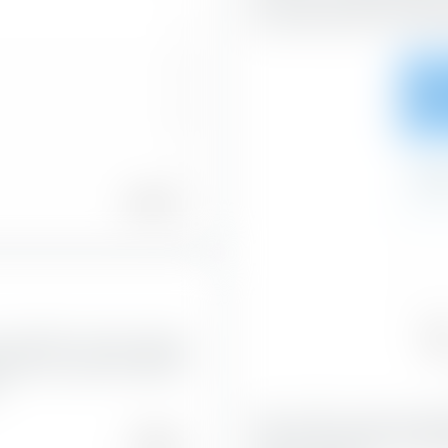
horizontal selon les caracté
1
0
20,9
0
1
0,9
100,00 %
Val
mundi MSCI AC Asia Ex Japan
21,9
isation boursière reflète la
.
Avec 44,31 %, les actions B
70,86 %
la plus grande part du portef