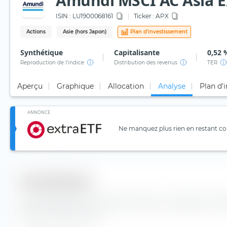
Amundi MSCI AC Asia Ex
ISIN :
LU1900068161
Ticker :
APX
Actions
Asie (hors Japon)
Plan d'investissement
Synthétique
Capitalisante
0,52 
Reproduction de l'indice
Distribution des revenus
TER
Aperçu
Graphique
Allocation
Analyse
Plan d'
ANNONCE
Ne manquez plus rien en restant con
Diversification
Vous trouverez ici le nombre de valeurs composants l'in
Japan UCITS ETF (Acc).