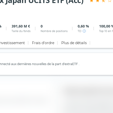
 Japan UCITS ETF (Acc)
%
391,60 M €
0
0,60 %
100,00 
Taille du fonds
Nombre de positions
TD
Top 10 en 
investissement
Frais d'ordre
Plus de détails
necté aux dernières nouvelles de la part d'extraETF .
Style de gestion des
dice Amundi MSCI AC Asia Ex
La "Boîte de style de place
construction de portefeuill
ETF (Acc) le long de l'axe ver