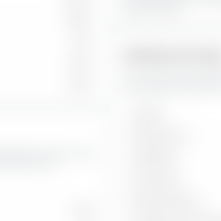
Value et Growth
26,19 %
2,71 %
Indicateurs de risq
0,22 %
Vous trouverez ici des ind
0,02 %
Asia Ex Japan UCITS ETF (Ac
Volatilité
Drawdown max.
feuille ainsi que les taux de
Sharpe Ratio
UCITS ETF (Acc).
Treynor Ratio
Ratio d'information
13,63