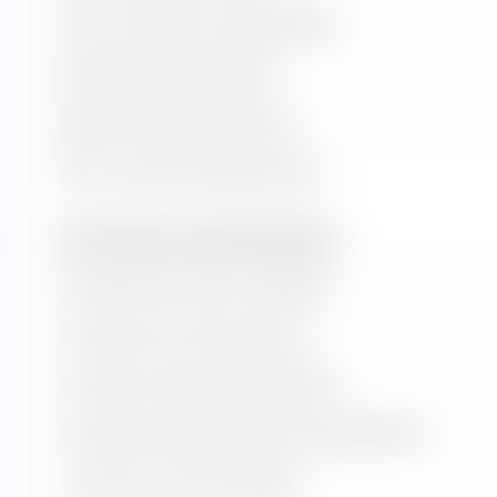
Ratio cours/valeur comptable (P/B)
Rendement des dividendes
Rapport prix/flux de trésorerie
Ratio cours/chiffre d'affaires (P/S)
Taux de valeur et de croissance (prévision)
Croissance de la valeur comptable
Croissance du flux de trésorerie
Croissance historique des bénéfices
Croissance estimée à long terme des bénéfices
Croissance du chiffre d'affaires