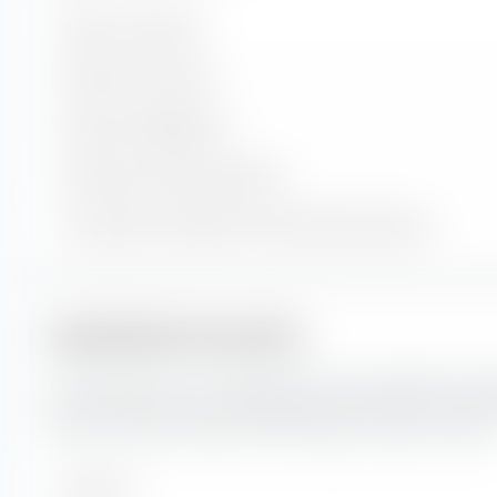
Valeurs contenues
Positions en actions
Positions obligataires
Trésorerie et autres positions
% du patrimoine dans les 10 premières positions
Capitalisation boursière
Ici, vous pouvez voir la répartition en pourcentage du A
UCITS ETF (Acc) selon la capitalisation boursière. La capital
valeur boursière actuelle d'une entreprise cotée en bourse
Très forte