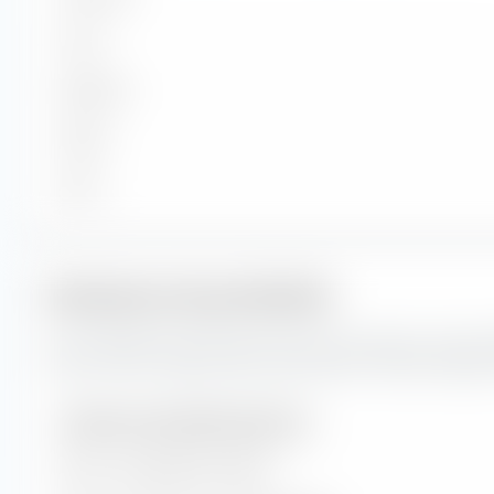
Forte
Moyenne
Faible
Micro
Indicateurs de portefeuille
Ceci représente les prévisions pour les indicateurs de porte
valeur et de croissance de Amundi MSCI AC Asia Ex Japan 
Indicateurs de portefeuille (prévision)
Ratio cours/bénéfice (PER)