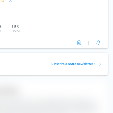
%
EUR
%
Devise
S'inscrire à notre newsletter !
 actions
ment extraETF" est un outil extrêmement utile pour la
e. La boîte classe le Amundi MSCI AC Asia Ex Japan UCITS
tical selon la capitalisation boursière, et le long de l'axe