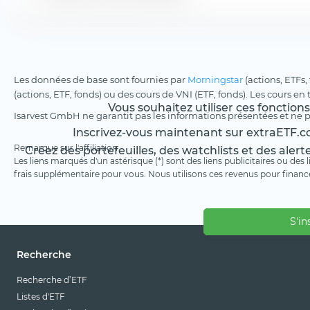
Les données de base sont fournies par
Morningstar
(actions, ETFs,
(actions, ETF, fonds) ou des cours de VNI (ETF, fonds). Les cours en
Vous souhaitez utiliser ces fonction
Isarvest GmbH ne garantit pas les informations présentées et ne 
Inscrivez-vous maintenant sur extraETF.co
Remarque sur l'affiliation
Créez des portefeuilles, des watchlists et des alert
Les liens marqués d'un astérisque (*) sont des liens publicitaires ou des
frais supplémentaire pour vous. Nous utilisons ces revenus pour financ
S'in
Recherche
Recherche d’ETF
Listes d'ETF