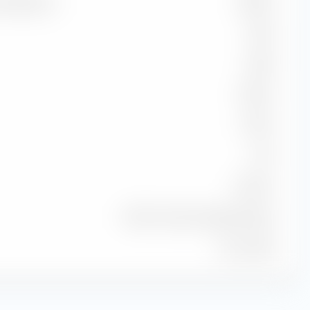
de référence
98,18 %
94,05
96,60
33,33 %
-0,78 %
0,94
96,40 %
MSCI AC Asia Ex Japan NR USD
31 juil. 2026