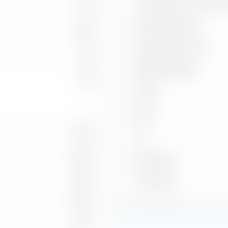
Corrélation avec l'indice 
2,46
Capture Ratio Up
1,81 %
Capture Ratio Down
11,41
Batting Average
2,28
Alpha
Beta
7,37 %
2
R
9,45 %
Benchmark
6,81 %
À la date du
11,50 %
3,72 %