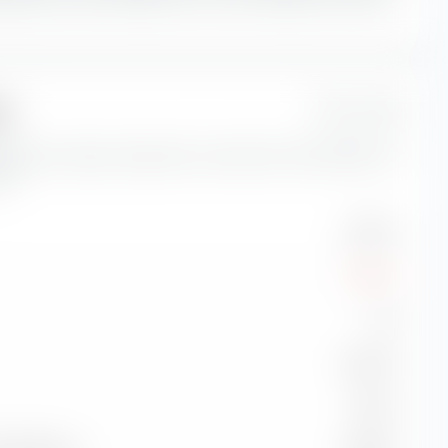
ue
1 Jahr
icateurs de risque importants concernant Amundi MSCI AC
c).
25,15 %
-13,76 %
1,16
32,40 %
-0,61 %