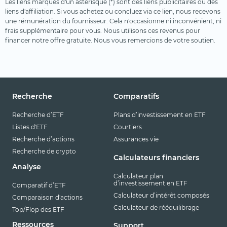
Les liens marqués d'un astérisque (*) sont des liens publicitaires ou des
liens d'affiliation. Si vous achetez ou concluez via ce lien, nous recevons
une rémunération du fournisseur. Cela n'occasionne ni inconvénient, ni
frais supplémentaire pour vous. Nous utilisons ces revenus pour
financer notre offre gratuite. Nous vous remercions de votre soutien.
Recherche
Comparatifs
Recherche d’ETF
Plans d’investissement en ETF
Listes d'ETF
Courtiers
Recherche d’actions
Assurances vie
Recherche de crypto
Calculateurs financiers
Analyse
Calculateur plan
d’investissement en ETF
Comparatif d’ETF
Calculateur d’intérêt composés
Comparaison d'actions
Calculateur de rééquilibrage
Top/Flop des ETF
Ressources
Support