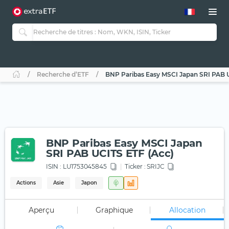
Recherche d’ETF
BNP Paribas Easy MSCI Japan SRI PAB 
BNP Paribas Easy MSCI Japan
SRI PAB UCITS ETF (Acc)
ISIN :
LU1753045845
Ticker :
SRIJC
Actions
Asie
Japon
Aperçu
Graphique
Allocation