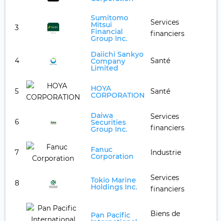
Sumitomo
Services
Mitsui
3
Financial
financiers
Group Inc.
Daiichi Sankyo
4
Santé
Company
Limited
HOYA
5
Santé
CORPORATION
Daiwa
Services
6
Securities
financiers
Group Inc.
Fanuc
7
Industrie
Corporation
Services
Tokio Marine
8
Holdings Inc.
financiers
Biens de
Pan Pacific