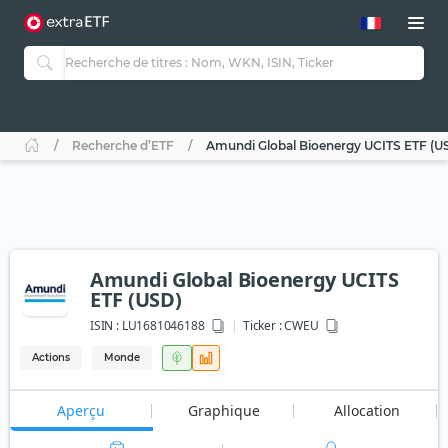
Recherche d’ETF
Amundi Global Bioenergy UCITS ETF (U
Amundi Global Bioenergy UCITS
ETF (USD)
ISIN :
LU1681046188
Ticker :
CWEU
Actions
Monde
Aperçu
Graphique
Allocation