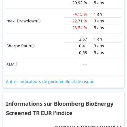
20,92 %
5 ans
-4,15 %
1 an
max. Drawdown
-22,71 %
3 ans
-23,54 %
5 ans
2,57
1 an
Sharpe Ratio
0,41
3 ans
0,68
5 ans
XLM
—
Autres indicateurs de portefeuille et de risque
Informations sur Bloomberg BioEnergy
Screened TR EUR l'indice