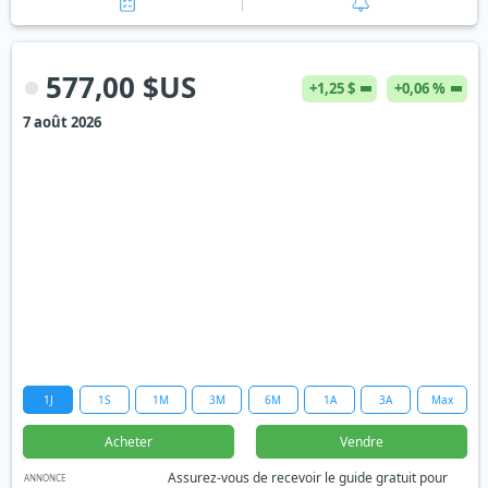
577,00 $US
+1,25 $
+0,06 %
7 août 2026
1J
1S
1M
3M
6M
1A
3A
Max
Acheter
Vendre
Assurez-vous de recevoir le guide gratuit pour
ANNONCE