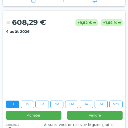
608,29 €
+9,82 €
+1,64 %
4 août 2026
1J
1S
1M
3M
6M
1A
3A
Max
Acheter
Vendre
Assurez-vous de recevoir le guide gratuit
ANNONCE