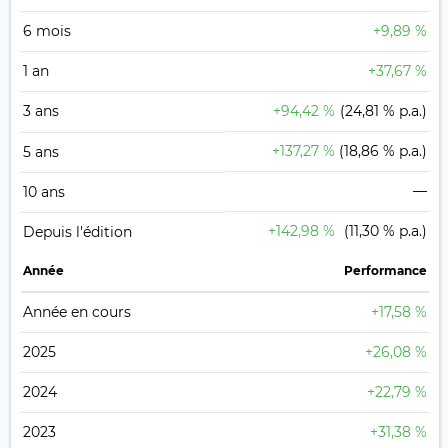
6 mois
+9,89 %
1 an
+37,67 %
3 ans
+94,42 %
(24,81 % p.a.)
+137,27 %
(18,86 % p.a.)
5 ans
—
10 ans
+142,98 %
(11,30 % p.a.)
Depuis l'édition
Année
Performance
Année en cours
+17,58 %
2025
+26,08 %
2024
+22,79 %
2023
+31,38 %