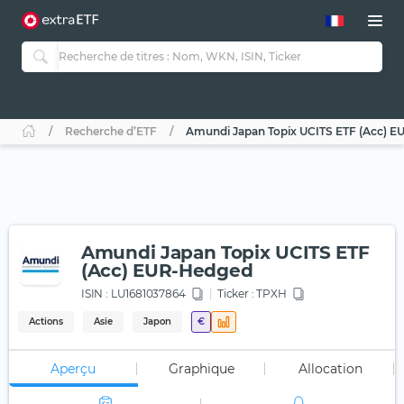
Recherche d’ETF
Amundi Japan Topix UCITS ETF (Acc) 
Amundi Japan Topix UCITS ETF
(Acc) EUR-Hedged
ISIN :
LU1681037864
Ticker :
TPXH
Actions
Asie
Japon
€
Aperçu
Graphique
Allocation