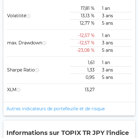
17,81 %
1 an
Volatilité
13,13 %
3 ans
12,77 %
5 ans
-12,57 %
1 an
max. Drawdown
-12,57 %
3 ans
-23,08 %
5 ans
1,61
1 an
Sharpe Ratio
1,33
3 ans
0,95
5 ans
XLM
13,27
Autres indicateurs de portefeuille et de risque
Informations sur TOPIX TR JPY l'indice