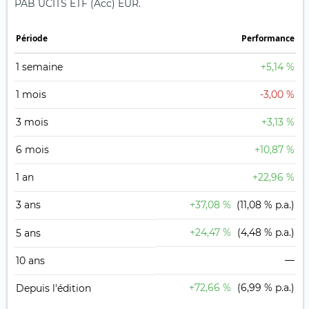
PAB UCITS ETF (Acc) EUR.
Période
Performance
1 semaine
+5,14 %
1 mois
-3,00 %
3 mois
+3,13 %
6 mois
+10,87 %
1 an
+22,96 %
3 ans
+37,08 %
(11,08 % p.a.)
+24,47 %
(4,48 % p.a.)
5 ans
—
10 ans
+72,66 %
(6,99 % p.a.)
Depuis l'édition