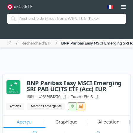
Recherche d’ETF
BNP Paribas Easy MSCI Emerging SRI P
BNP Paribas Easy MSCI Emerging
SRI PAB UCITS ETF (Acc) EUR
ISIN :
LU1659681230
Ticker :
EMIS
Actions
Marchés émergents
Aperçu
Graphique
Allocation