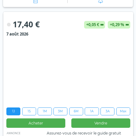
17,40 €
+0,05 €
+0,29 %
7 août 2026
1J
1S
1M
3M
6M
1A
3A
Max
Acheter
Vendre
Assurez-vous de recevoir le guide gratuit
ANNONCE