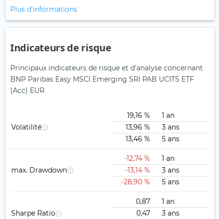
Plus d'informations
Indicateurs de risque
Principaux indicateurs de risque et d'analyse concernant
BNP Paribas Easy MSCI Emerging SRI PAB UCITS ETF
(Acc) EUR
19,16 %
1 an
Volatilité
13,96 %
3 ans
13,46 %
5 ans
-12,74 %
1 an
max. Drawdown
-13,14 %
3 ans
-28,90 %
5 ans
0,87
1 an
Sharpe Ratio
0,47
3 ans