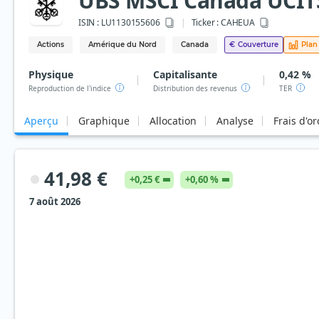
UBS MSCI Canada UCITS
ISIN :
LU1130155606
Ticker :
CAHEUA
Actions
Amérique du Nord
Canada
€
Couverture
Plan
Physique
Capitalisante
0,42 %
Reproduction de l'indice
Distribution des revenus
TER
Aperçu
Graphique
Allocation
Analyse
Frais d'o
41,98 €
+0,25 €
+0,60 %
7 août 2026