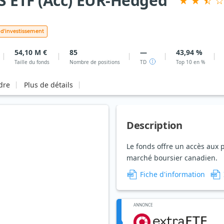
 ETF (Acc) EUR-Hedged
 d'investissement
54,10 M €
85
—
43,94 %
Taille du fonds
Nombre de positions
TD
Top 10 en %
rdre
Plus de détails
Description
Le fonds offre un accès aux 
marché boursier canadien.
Fiche d'information
ANNONCE