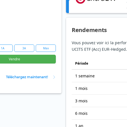
Rendements
Vous pouvez voir ici la perf
1A
3A
Max
UCITS ETF (Acc) EUR-Hedged.
Vendre
Période
1 semaine
Téléchargez maintenant!
1 mois
3 mois
6 mois
1 an