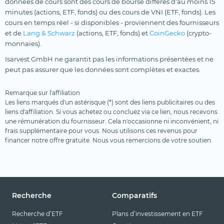
données de cours sont des cours de bourse différés d'au moins 15
minutes (actions, ETF, fonds) ou des cours de VNI (ETF, fonds). Les
cours en temps réel - si disponibles - proviennent des fournisseurs
et de
Lang & Schwarz
(actions, ETF, fonds) et
CoinGecko
(crypto-
monnaies).
Isarvest GmbH ne garantit pas les informations présentées et ne
peut pas assurer que les données sont complètes et exactes.
Remarque sur l'affiliation
Les liens marqués d'un astérisque (*) sont des liens publicitaires ou des
liens d'affiliation. Si vous achetez ou concluez via ce lien, nous recevons
une rémunération du fournisseur. Cela n'occasionne ni inconvénient, ni
frais supplémentaire pour vous. Nous utilisons ces revenus pour
financer notre offre gratuite. Nous vous remercions de votre soutien.
Recherche
Comparatifs
Recherche d’ETF
Plans d’investissement en ETF