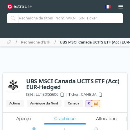
Recherche d’ETF
UBS MSCI Canada UCITS ETF (Acc) EU
UBS MSCI Canada UCITS ETF (Acc)
EUR-Hedged
ISIN :
LU1130155606
Ticker :
CAHEUA
Actions
Amérique du Nord
Canada
€
Aperçu
Graphique
Allocation