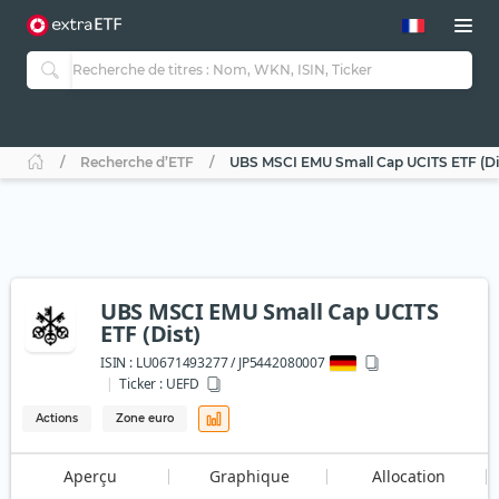
Recherche d’ETF
UBS MSCI EMU Small Cap UCITS ETF (Di
UBS MSCI EMU Small Cap UCITS
ETF (Dist)
ISIN :
LU0671493277 / JP5442080007
Ticker :
UEFD
Actions
Zone euro
Aperçu
Graphique
Allocation