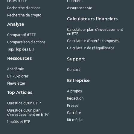
Listes d'ETF
Courtiers
Recherche d’actions
Assurances vie
Recherche de crypto
Calculateurs financiers
Analyse
Calculateur plan d’investissement
en ETF
Comparatif d’ETF
Calculateur d’intérêt composés
Comparaison d'actions
Calculateur de rééquilibrage
Top/Flop des ETF
Ressources
Support
Académie
Contact
ETF-Explorer
Entreprise
Newsletter
À propos
Top Articles
Rédaction
Qu’est-ce qu’un ETF?
Presse
Qu’est-ce qu’un plan
Carrière
d’investissement en ETF?
Kit média
Impôts et ETF