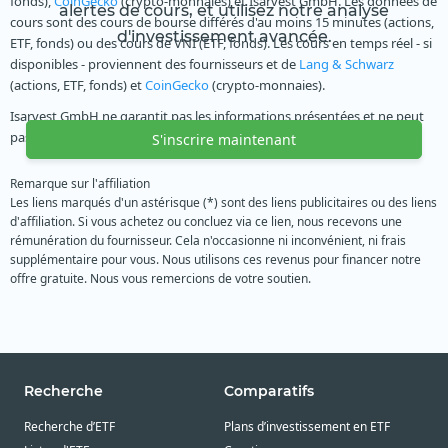
fonds),
CoinGecko
(crypto-monnaies) et Isarvest GmbH. Les données de
alertes de cours, et utilisez notre analyse
cours sont des cours de bourse différés d'au moins 15 minutes (actions,
d'investissement avancée.
ETF, fonds) ou des cours de VNI (ETF, fonds). Les cours en temps réel - si
disponibles - proviennent des fournisseurs et de
Lang & Schwarz
(actions, ETF, fonds) et
CoinGecko
(crypto-monnaies).
Isarvest GmbH ne garantit pas les informations présentées et ne peut
pas assurer que les données sont complètes et exactes.
S'inscrire maintenant
Remarque sur l'affiliation
Les liens marqués d'un astérisque (*) sont des liens publicitaires ou des liens
d'affiliation. Si vous achetez ou concluez via ce lien, nous recevons une
rémunération du fournisseur. Cela n'occasionne ni inconvénient, ni frais
supplémentaire pour vous. Nous utilisons ces revenus pour financer notre
offre gratuite. Nous vous remercions de votre soutien.
Recherche
Comparatifs
Recherche d’ETF
Plans d’investissement en ETF