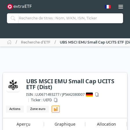
Recherche d’ETF
UBS MSCI EMU Small Cap UCITS ETF (Di
UBS MSCI EMU Small Cap UCITS
ETF (Dist)
ISIN :
LU0671493277 / JP5442080007
Ticker :
UEFD
Actions
Zone euro
Aperçu
Graphique
Allocation