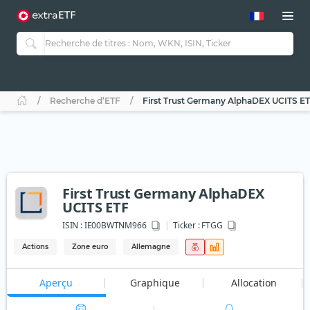
Recherche d’ETF
First Trust Germany AlphaDEX UCITS E
First Trust Germany AlphaDEX
UCITS ETF
ISIN :
IE00BWTNM966
Ticker :
FTGG
Actions
Zone euro
Allemagne
Aperçu
Graphique
Allocation