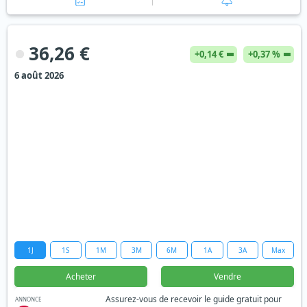
36,26 €
+0,14 €
+0,37 %
6 août 2026
1J
1S
1M
3M
6M
1A
3A
Max
Acheter
Vendre
Assurez-vous de recevoir le guide gratuit pour
ANNONCE