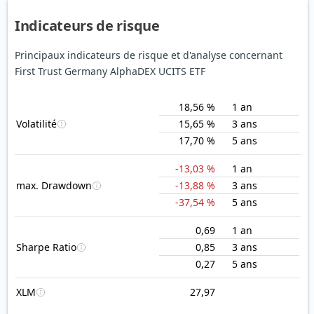
Indicateurs de risque
Principaux indicateurs de risque et d'analyse concernant
First Trust Germany AlphaDEX UCITS ETF
18,56 %
1 an
Volatilité
15,65 %
3 ans
17,70 %
5 ans
-13,03 %
1 an
max. Drawdown
-13,88 %
3 ans
-37,54 %
5 ans
0,69
1 an
Sharpe Ratio
0,85
3 ans
0,27
5 ans
XLM
27,97