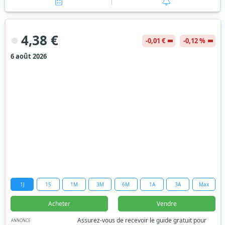
4,38 €
-0,01 €
-0,12 %
6 août 2026
1J
1S
1M
3M
6M
1A
3A
Max
Acheter
Vendre
Assurez-vous de recevoir le guide gratuit pour
ANNONCE