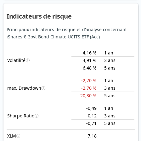
Indicateurs de risque
Principaux indicateurs de risque et d'analyse concernant
iShares € Govt Bond Climate UCITS ETF (Acc)
4,16 %
1 an
Volatilité
4,91 %
3 ans
6,48 %
5 ans
-2,70 %
1 an
max. Drawdown
-2,70 %
3 ans
-20,30 %
5 ans
-0,49
1 an
Sharpe Ratio
-0,12
3 ans
-0,71
5 ans
XLM
7,18