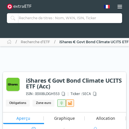
Recherche d’ETF
iShares € Govt Bond Climate UCITS ETF
iShares € Govt Bond Climate UCITS
ETF (Acc)
ISIN :
IE00BLDGH553
Ticker :
SECA
Obligations
Zone euro
Aperçu
Graphique
Allocation