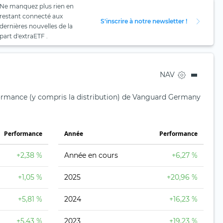
Ne manquez plus rien en
restant connecté aux
S'inscrire à notre newsletter !
dernières nouvelles de la
part d'extraETF .
NAV
formance (y compris la distribution) de Vanguard Germany
Performance
Année
Performance
+2,38 %
Année en cours
+6,27 %
+1,05 %
2025
+20,96 %
+5,81 %
2024
+16,23 %
+5,43 %
2023
+19,23 %