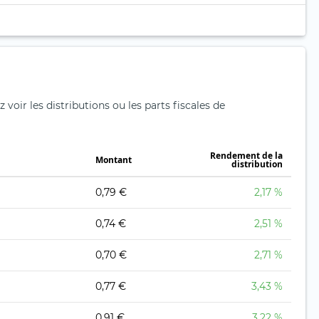
voir les distributions ou les parts fiscales de
Rendement de la
Montant
distribution
0,79 €
2,17 %
0,74 €
2,51 %
0,70 €
2,71 %
0,77 €
3,43 %
0,91 €
3,22 %