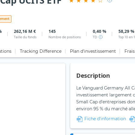
Cap UCITS ETF
sement
%
262,16 M €
145
0,40 %
58,29 %
Taille du fonds
Nombre de positions
TD
Top 10 en 
utions
Tracking Difference
Plan d'investissement
Frais
Description
Le Vanguard Germany All Ca
investissement largement di
Small Cap d'entreprises dom
environ 95 % du marché al
Fiche d'information