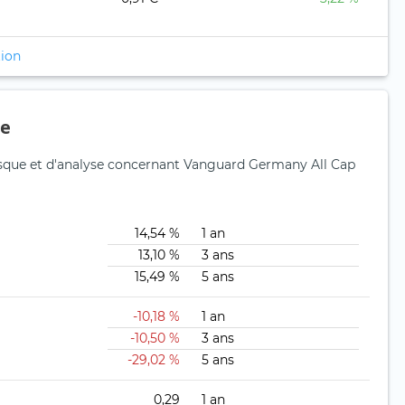
tion
ue
risque et d'analyse concernant Vanguard Germany All Cap
14,54 %
1 an
13,10 %
3 ans
15,49 %
5 ans
-10,18 %
1 an
-10,50 %
3 ans
-29,02 %
5 ans
0,29
1 an