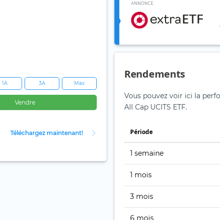
ANNONCE
Rendements
1A
3A
Max
Vous pouvez voir ici la per
Vendre
All Cap UCITS ETF.
Période
Téléchargez maintenant!
1 semaine
1 mois
3 mois
6 mois