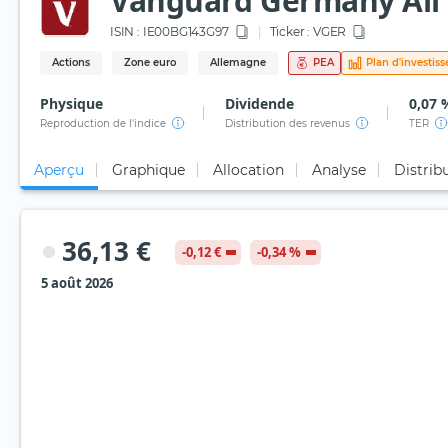
Vanguard Germany All 
ISIN :
IE00BG143G97
Ticker :
VGER
Actions
Zone euro
Allemagne
PEA
Plan d'investis
Physique
Dividende
0,07 
Reproduction de l'indice
Distribution des revenus
TER
Aperçu
Graphique
Allocation
Analyse
Distrib
36,13 €
-0,12 €
-0,34 %
5 août 2026