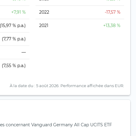
+7,91 %
2022
-17,57 %
(15,97 % p.a.)
2021
+13,38 %
(7,77 % p.a.)
—
(7,55 % p.a.)
À la date du : 5 août 2026.
Performance affichée dans EUR.
es concernant Vanguard Germany All Cap UCITS ETF