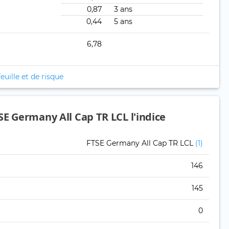
0,87
3 ans
0,44
5 ans
6,78
euille et de risque
SE Germany All Cap TR LCL l'indice
FTSE Germany All Cap TR LCL
(1)
146
145
0