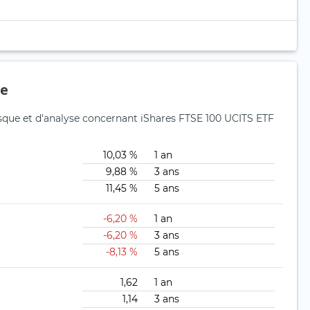
ue
isque et d'analyse concernant iShares FTSE 100 UCITS ETF
10,03 %
1 an
9,88 %
3 ans
11,45 %
5 ans
-6,20 %
1 an
-6,20 %
3 ans
-8,13 %
5 ans
1,62
1 an
1,14
3 ans