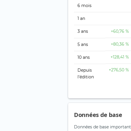
6 mois
1 an
3 ans
+60,76 %
+80,36 %
5 ans
+128,41 %
10 ans
+276,50 %
Depuis
l'édition
Données de base
Données de base important