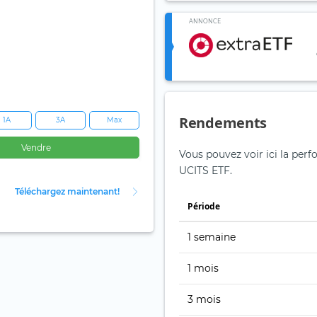
ANNONCE
Rendements
1A
3A
Max
Vendre
Vous pouvez voir ici la perf
UCITS ETF.
Téléchargez maintenant!
Période
1 semaine
1 mois
3 mois