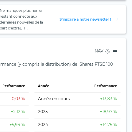
Ne manquez plus rien en
restant connecté aux
S'inscrire à notre newsletter !
dernières nouvelles de la
part d'extraETF .
NAV
ormance (y compris la distribution) de iShares FTSE 100
Performance
Année
Performance
-0,03 %
Année en cours
+13,83 %
+2,12 %
2025
+18,97 %
+5,94 %
2024
+14,75 %