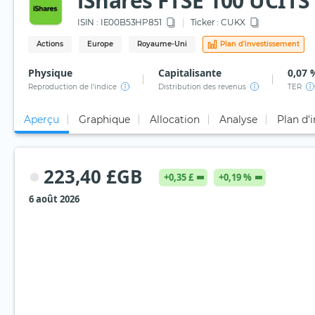
iShares FTSE 100 UCITS
ISIN :
IE00B53HP851
Ticker :
CUKX
Actions
Europe
Royaume-Uni
Plan d'investissement
Physique
Capitalisante
0,07 
Reproduction de l'indice
Distribution des revenus
TER
Aperçu
Graphique
Allocation
Analyse
Plan d'
223,40 £GB
+0,35 £
+0,19 %
6 août 2026