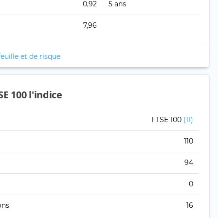
0,92
5 ans
7,96
euille et de risque
E 100 l'indice
FTSE 100
(11)
110
94
0
ons
16