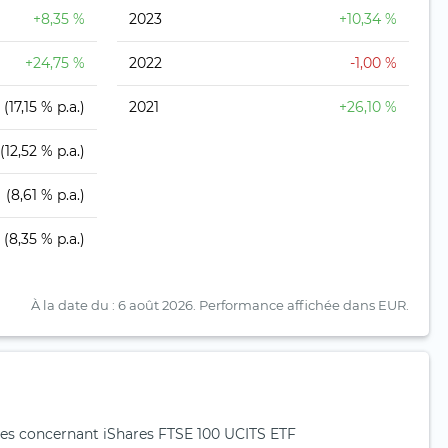
+8,35 %
2023
+10,34 %
+24,75 %
2022
-1,00 %
(17,15 % p.a.)
2021
+26,10 %
(12,52 % p.a.)
(8,61 % p.a.)
(8,35 % p.a.)
À la date du : 6 août 2026.
Performance affichée dans EUR.
es concernant iShares FTSE 100 UCITS ETF