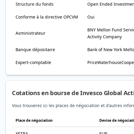
Structure du fonds
Open Ended Investme
Conforme à la directive OPCVM
Oui
BNY Mellon Fund Servic
Asministrateur
Activity Company
Banque dépositaire
Bank of New York Mell
Expert-comptable
PriceWaterhouseCooper
Cotations en bourse de Invesco Global Acti
Vous trouverez ici les places de négociation et d'autres infor
Place de négociation
Devise de négociat
XETRA
EUR