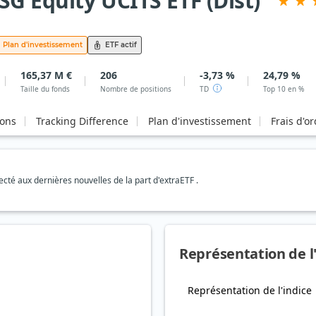
SG Equity UCITS ETF (Dist)
Plan d'investissement
ETF actif
165,37 M €
206
-3,73 %
24,79 %
Taille du fonds
Nombre de positions
TD
Top 10 en %
ions
Tracking Difference
Plan d'investissement
Frais d'o
té aux dernières nouvelles de la part d'extraETF .
Représentation de l
Représentation de l'indice