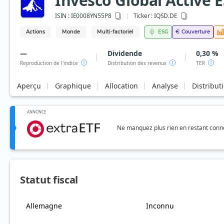
Invesco Global Active E
ISIN :
IE0008YN55P8
Ticker :
IQSD.DE
Actions
Monde
Multi-factoriel
ESG
€
Couverture
—
Dividende
0,30 %
Reproduction de l'indice
Distribution des revenus
TER
Aperçu
Graphique
Allocation
Analyse
Distribut
ANNONCE
Ne manquez plus rien en restant connec
Statut fiscal
Allemagne
Inconnu