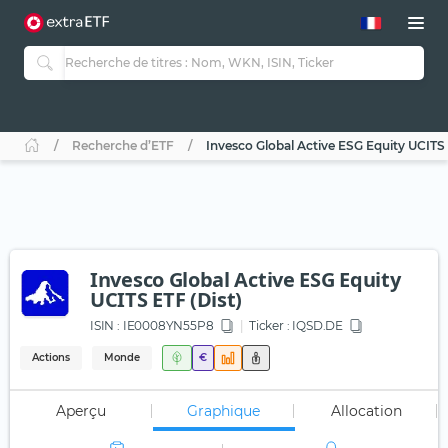
Recherche d’ETF
Invesco Global Active ESG Equity UCITS 
Invesco Global Active ESG Equity
UCITS ETF (Dist)
ISIN :
IE0008YN55P8
Ticker :
IQSD.DE
Actions
Monde
€
Aperçu
Graphique
Allocation