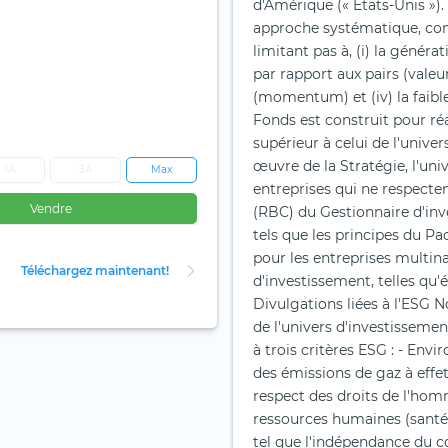
d'Amérique (« États-Unis »).
approche systématique, comb
limitant pas à, (i) la générati
par rapport aux pairs (vale
(momentum) et (iv) la faible v
Fonds est construit pour r
supérieur à celui de l'unive
œuvre de la Stratégie, l'uni
1A
3A
Max
entreprises qui ne respecte
Vendre
(RBC) du Gestionnaire d'inves
tels que les principes du P
pour les entreprises multinat
Téléchargez maintenant!
d'investissement, telles qu'
Divulgations liées à l'ESG
de l'univers d'investissemen
à trois critères ESG : - Envi
des émissions de gaz à effet 
respect des droits de l'homm
ressources humaines (santé e
tel que l'indépendance du co