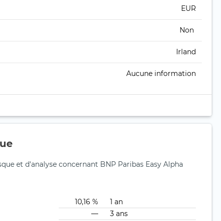
EUR
Non
Irland
Aucune information
que
isque et d'analyse concernant BNP Paribas Easy Alpha
10,16 %
1 an
—
3 ans