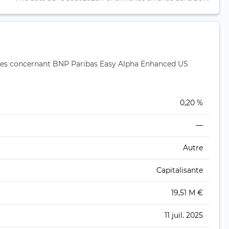
es concernant BNP Paribas Easy Alpha Enhanced US
0,20 %
—
Autre
Capitalisante
19,51 M €
11 juil. 2025