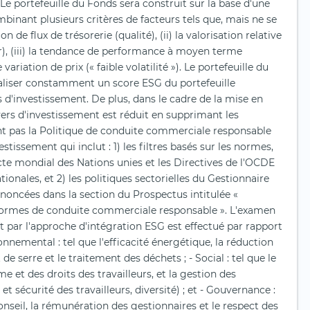
 Le portefeuille du Fonds sera construit sur la base d'une
inant plusieurs critères de facteurs tels que, mais ne se
on de flux de trésorerie (qualité), (ii) la valorisation relative
ur), (iii) la tendance de performance à moyen terme
ariation de prix (« faible volatilité »). Le portefeuille du
éaliser constamment un score ESG du portefeuille
rs d'investissement. De plus, dans le cadre de la mise en
vers d'investissement est réduit en supprimant les
nt pas la Politique de conduite commerciale responsable
tissement qui inclut : 1) les filtres basés sur les normes,
acte mondial des Nations unies et les Directives de l'OCDE
ionales, et 2) les politiques sectorielles du Gestionnaire
énoncées dans la section du Prospectus intitulée «
 Normes de conduite commerciale responsable ». L'examen
t par l'approche d'intégration ESG est effectué par rapport
ronnemental : tel que l'efficacité énergétique, la réduction
de serre et le traitement des déchets ; - Social : tel que le
e et des droits des travailleurs, et la gestion des
t sécurité des travailleurs, diversité) ; et - Gouvernance :
nseil, la rémunération des gestionnaires et le respect des