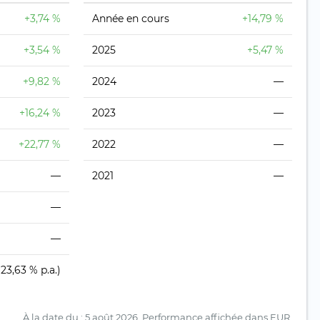
+3,74 %
Année en cours
+14,79 %
+3,54 %
2025
+5,47 %
+9,82 %
2024
—
+16,24 %
2023
—
+22,77 %
2022
—
—
2021
—
—
—
(23,63 % p.a.)
À la date du : 5 août 2026.
Performance affichée dans EUR.