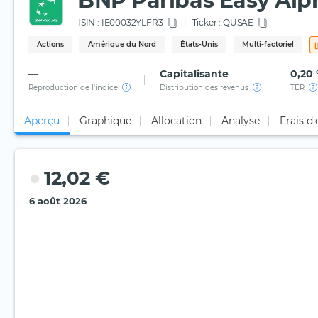
BNP Paribas Easy Al
ISIN :
IE00032YLFR3
Ticker :
QUSAE
Actions
Amérique du Nord
États-Unis
Multi-factoriel
—
Capitalisante
0,20
Reproduction de l'indice
Distribution des revenus
TER
Aperçu
Graphique
Allocation
Analyse
Frais d
12,02 €
6 août 2026