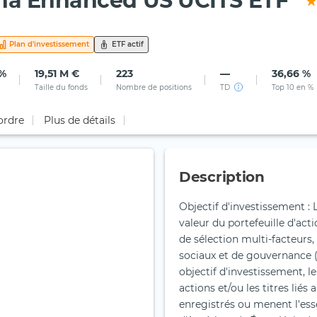
pha Enhanced US UCITS ETF
Plan d'investissement
ETF actif
 %
19,51 M €
223
—
36,66 %
Taille du fonds
Nombre de positions
TD
Top 10 en %
'ordre
Plus de détails
Description
Objectif d'investissement :
valeur du portefeuille d'ac
de sélection multi-facteurs
sociaux et de gouvernance (
objectif d'investissement, l
actions et/ou les titres liés
enregistrés ou menent l'ess