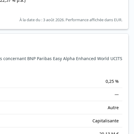
(22,57 % p.a.)
À la date du : 3 août 2026.
Performance affichée dans EUR.
s concernant BNP Paribas Easy Alpha Enhanced World UCITS
0,25 %
—
Autre
Capitalisante
20,13 M €