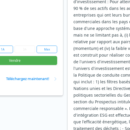
d'investissement : Pour attei
90 % de ses actifs dans les ac
entreprises qui ont leurs bur
commerciales dans les pays d
base d'une approche systémat
mais ne se limitant pas à, (i) 
relative par rapport aux pair
(momentum) et (iv) la faible va
1A
3A
Max
est construit pour réaliser 
Vendre
de l'univers d'investissement
l'univers d'investissement e
la Politique de conduite com
Téléchargez maintenant!
qui inclut : 1) les filtres ba
Nations unies et les Directiv
politiques sectorielles du Ge
section du Prospectus intitu
commerciale responsable ». L
d'intégration ESG est effectué
que l'efficacité énergétique,
traitement des déchets ; - So