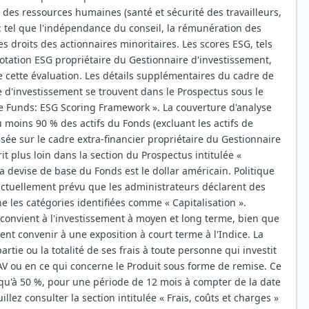
on des ressources humaines (santé et sécurité des travailleurs,
 : tel que l'indépendance du conseil, la rémunération des
es droits des actionnaires minoritaires. Les scores ESG, tels
notation ESG propriétaire du Gestionnaire d'investissement,
e cette évaluation. Les détails supplémentaires du cadre de
 d'investissement se trouvent dans le Prospectus sous le
ve Funds: ESG Scoring Framework ». La couverture d'analyse
au moins 90 % des actifs du Fonds (excluant les actifs de
basée sur le cadre extra-financier propriétaire du Gestionnaire
it plus loin dans la section du Prospectus intitulée «
 La devise de base du Fonds est le dollar américain. Politique
s actuellement prévu que les administrateurs déclarent des
e les catégories identifiées comme « Capitalisation ».
onvient à l'investissement à moyen et long terme, bien que
nt convenir à une exposition à court terme à l'Indice. La
rtie ou la totalité de ses frais à toute personne qui investit
CAV ou en ce qui concerne le Produit sous forme de remise. Ce
qu'à 50 %, pour une période de 12 mois à compter de la date
llez consulter la section intitulée « Frais, coûts et charges »