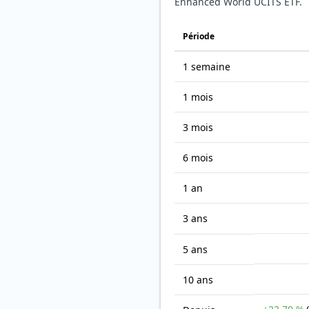
Enhanced World UCITS ETF.
Période
1 semaine
1 mois
3 mois
6 mois
1 an
3 ans
5 ans
10 ans