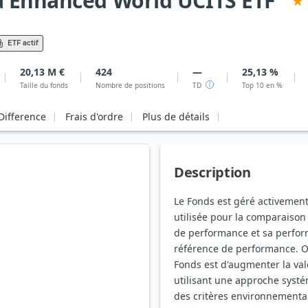
a Enhanced World UCITS ETF
ETF actif
20,13 M €
424
—
25,13 %
Taille du fonds
Nombre de positions
TD
Top 10 en %
Difference
Frais d'ordre
Plus de détails
Description
Le Fonds est géré activemen
utilisée pour la comparaison
de performance et sa perform
référence de performance. Obj
Fonds est d'augmenter la val
utilisant une approche systé
des critères environnementau