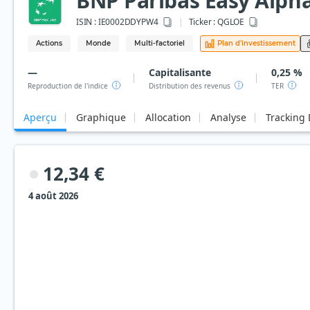
BNP Paribas Easy Alph
ISIN :
IE0002DDYPW4
Ticker :
QGLOE
Actions
Monde
Multi-factoriel
Plan d'investissement
—
Capitalisante
0,25 %
Reproduction de l'indice
Distribution des revenus
TER
Aperçu
Graphique
Allocation
Analyse
Tracking 
12,34 €
4 août 2026