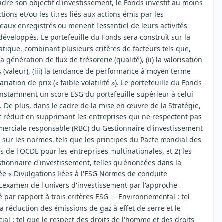
ndre son objectif d'investissement, le Fonds investit au moins
tions et/ou les titres liés aux actions émis par les
eaux enregistrés ou menent l'essentiel de leurs activités
éveloppés. Le portefeuille du Fonds sera construit sur la
ique, combinant plusieurs critères de facteurs tels que,
la génération de flux de trésorerie (qualité), (ii) la valorisation
s (valeur), (iii) la tendance de performance à moyen terme
riation de prix (« faible volatilité »). Le portefeuille du Fonds
constamment un score ESG du portefeuille supérieur à celui
. De plus, dans le cadre de la mise en œuvre de la Stratégie,
st réduit en supprimant les entreprises qui ne respectent pas
merciale responsable (RBC) du Gestionnaire d'investissement
sés sur les normes, tels que les principes du Pacte mondial des
es de l'OCDE pour les entreprises multinationales, et 2) les
stionnaire d'investissement, telles qu'énoncées dans la
lée « Divulgations liées à l'ESG Normes de conduite
'examen de l'univers d'investissement par l'approche
 par rapport à trois critères ESG : - Environnemental : tel
 la réduction des émissions de gaz à effet de serre et le
cial : tel que le respect des droits de l'homme et des droits