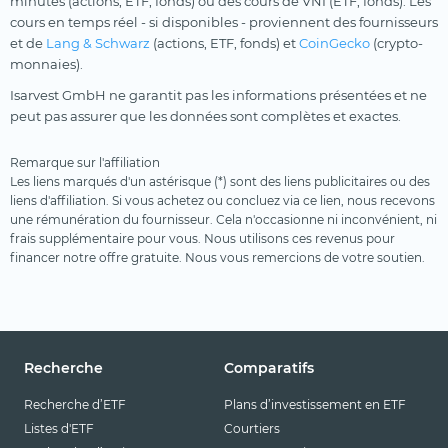
minutes (actions, ETF, fonds) ou des cours de VNI (ETF, fonds). Les
cours en temps réel - si disponibles - proviennent des fournisseurs
et de
Lang & Schwarz
(actions, ETF, fonds) et
CoinGecko
(crypto-
monnaies).
Isarvest GmbH ne garantit pas les informations présentées et ne
peut pas assurer que les données sont complètes et exactes.
Remarque sur l'affiliation
Les liens marqués d'un astérisque (*) sont des liens publicitaires ou des
liens d'affiliation. Si vous achetez ou concluez via ce lien, nous recevons
une rémunération du fournisseur. Cela n'occasionne ni inconvénient, ni
frais supplémentaire pour vous. Nous utilisons ces revenus pour
financer notre offre gratuite. Nous vous remercions de votre soutien.
Recherche
Comparatifs
Recherche d’ETF
Plans d’investissement en ETF
Listes d'ETF
Courtiers