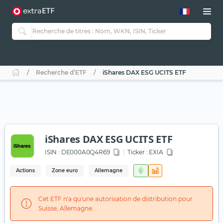
Recherche d’ETF
iShares DAX ESG UCITS ETF
iShares DAX ESG UCITS ETF
ISIN :
DE000A0Q4R69
Ticker :
EXIA
Actions
Zone euro
Allemagne
Cet ETF n'a qu'une autorisation de distribution pour
Suisse, Allemagne.