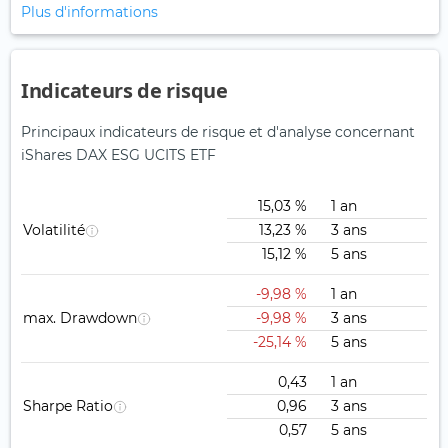
Plus d'informations
Indicateurs de risque
Principaux indicateurs de risque et d'analyse concernant
iShares DAX ESG UCITS ETF
15,03 %
1 an
Volatilité
13,23 %
3 ans
15,12 %
5 ans
-9,98 %
1 an
max. Drawdown
-9,98 %
3 ans
-25,14 %
5 ans
0,43
1 an
Sharpe Ratio
0,96
3 ans
0,57
5 ans