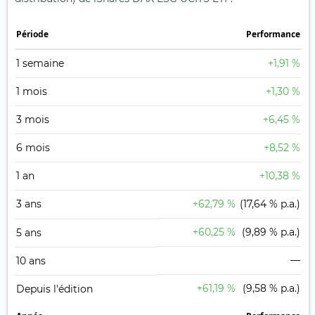
Période
Performance
1 semaine
+1,91 %
1 mois
+1,30 %
3 mois
+6,45 %
6 mois
+8,52 %
1 an
+10,38 %
3 ans
+62,79 %
(17,64 % p.a.)
+60,25 %
(9,89 % p.a.)
5 ans
—
10 ans
+61,19 %
(9,58 % p.a.)
Depuis l'édition