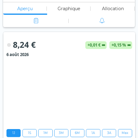
Aperçu
Graphique
Allocation
8,24 €
+0,01 €
+0,15 %
6 août 2026
1J
1S
1M
3M
6M
1A
3A
Max