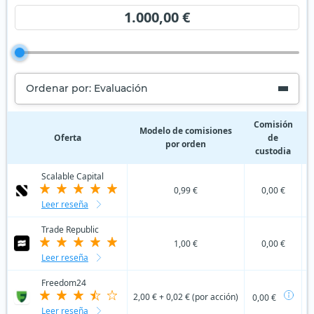
1.000,00 €
Ordenar por: Evaluación
Comisión
C
Modelo de comisiones
Oferta
de
por orden
custodia
Scalable Capital
0,99 €
0,00 €
Leer reseña
Trade Republic
1,00 €
0,00 €
Leer reseña
Freedom24
2,00 € + 0,02 € (por acción)
0,00 €
Leer reseña