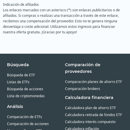
Indicación de afiliados
Los enlaces marcados con un asterisco (*) son enlaces publicitarios o de
afiliados. Si compras o realizas una transacción a través de este enlace,
recibimos una compensación del proveedor. Esto no te genera ninguna
desventaja o coste adicional. Utilizamos estos ingresos para financiar
nuestra oferta gratuita. ¡Gracias por tu apoyo!
Búsqueda
Comparación de
proveedores
Búsqueda de ETF
Comparación planes de ahorro ETF
Listas de ETFs
Comparación brokers
Búsqueda de acciones
Lista de criptomonedas
Calculadora financiera
Análisis
Calculadora plan de ahorro ETF
Calculadora retirada de fondos ETF
Comparación de ETFs
Calculadora interés compuesto
Comparación de acciones
Calculadora inflación