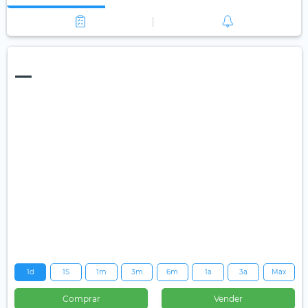
—
1d
1S
1m
3m
6m
1a
3a
Max
Comprar
Vender