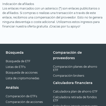
Indicación de afiliados
Los enlaces marcados con un asterisco (*) son enlaces publicitarios o
de afiliados. Si compras o realizas una transacción a través de este
enlace, recibimos una compensación del proveedor. Esto no te genera
ninguna desventaja o coste adicional. Utilizamos estos ingresos para
financiar nuestra oferta gratuita. ¡Gracias por tu apoyo!
Búsqueda
Comparación de
proveedores
Búsqueda de ETF
Comparación planes de ahorro
Listas de ETFs
ETF
Búsqueda de acciones
Comparación brokers
Lista de criptomonedas
Calculadora financiera
Análisis
Calculadora plan de ahorro ETF
Comparación de ETFs
Calculadora retirada de fondos
ETF
Comparación de acciones