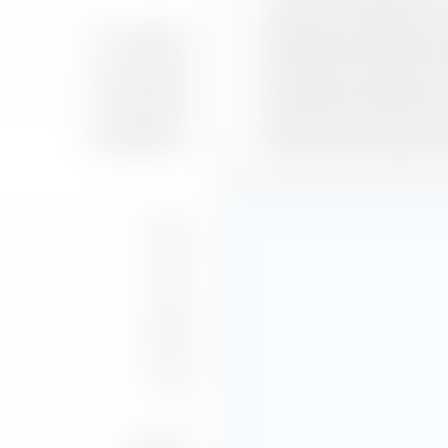
Ganancias Estimadas por A
21,11 mil M€
Rendimiento Estimado de 
56,71 mil M€
Rendimiento Estimado de 
64,45 mil M€
Relación Precio-Ganancias
7,64
1,14
2,89
4,16
—