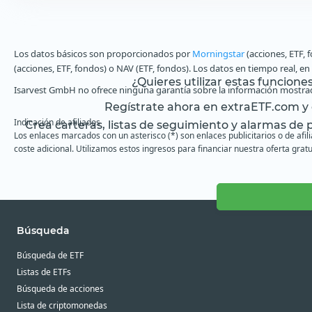
Los datos básicos son proporcionados por
Morningstar
(acciones, ETF, 
(acciones, ETF, fondos) o NAV (ETF, fondos). Los datos en tiempo real, e
¿Quieres utilizar estas funcione
Isarvest GmbH no ofrece ninguna garantía sobre la información mostrad
Regístrate ahora en extraETF.com y o
Indicación de afiliados
Crea carteras, listas de seguimiento y alarmas de pr
Los enlaces marcados con un asterisco (*) son enlaces publicitarios o de afi
coste adicional. Utilizamos estos ingresos para financiar nuestra oferta gratu
Búsqueda
Búsqueda de ETF
Listas de ETFs
Búsqueda de acciones
Lista de criptomonedas