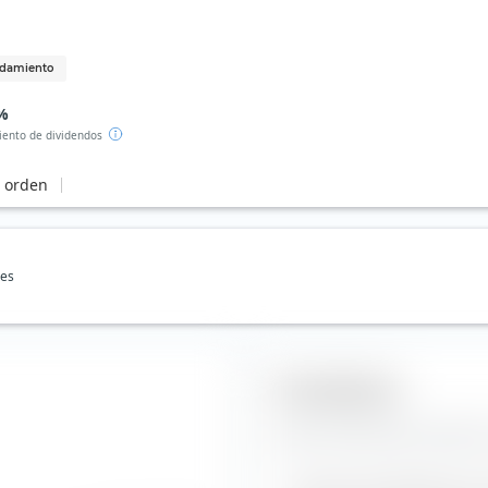
endamiento
 %
ento de dividendos
e orden
nes
Pronósticos
Aquí encontrarás pronóstico