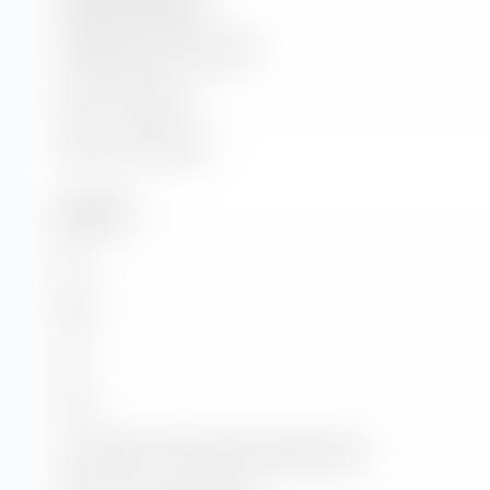
Tamaño de la empresa
Capitalización de mercado
Valor de mercado
Valor de la empresa
Datos clave
P/E
P/BV
P/S
P/CF
Crecimiento Precio-Ganancias (Ratio PEG)