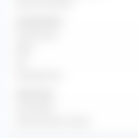
Retorno de inversión (ROI)
Ventas y flujo de efectivo
Volumen de ventas
EBITDA
EBIT
Flujo de efectivo libre
Número de acciones
Acciones Emitidas
Número de Acciones en Circulación