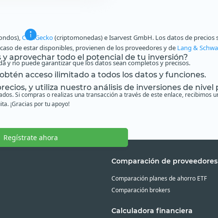
fondos),
CoinGecko
(criptomonedas) e Isarvest GmbH. Los datos de precios s
n caso de estar disponibles, provienen de los proveedores y de
Lang & Schwa
s y aprovechar todo el potencial de tu inversión?
a y no puede garantizar que los datos sean completos y precisos.
btén acceso ilimitado a todos los datos y funciones.
ecios, y utiliza nuestro análisis de inversiones de nivel 
liados. Si compras o realizas una transacción a través de este enlace, recibimo
ita. ¡Gracias por tu apoyo!
Regístrate ahora
Comparación de proveedores
Comparación planes de ahorro ETF
Comparación brokers
Calculadora financiera