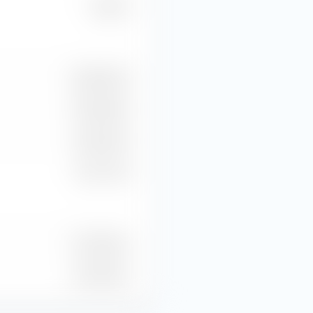
18,66 %
6981,82 M€
5815,94 M€
3216,67 M€
-681,17 M€
167 M Pieza
153 M Pieza