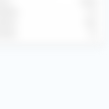
cción
18,00 US$
Dividendos
1,17 %
Ganancias
9,85 %
 Estimada
7,36