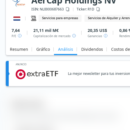
AerCap Holdings NV
ISIN:
NL0000687663
Ticker:
R1D
Servicios para empresas
Servicios de Alquiler y Arr
7,64
21,11 mil M€
20,35 US$
0,86
P/E
Capitalización de mercado
Ganancias
Rendimi
Resumen
Gráfico
Análisis
Dividendos
Costos d
ANUNCIO
La mejor newsletter para tus inversio
Datos clave
Datos clave y detalles de AerCap Holdings NV acciones.