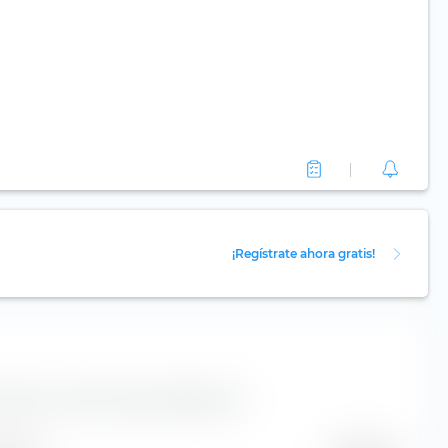
¡Regístrate ahora gratis!
s para la acción AerCap Holdings NV.