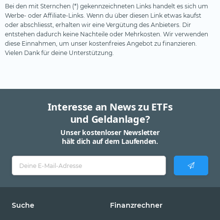
Bei den mit Sternchen (*) gekennzeichneten Links handelt es sich um
Werbe- oder Affiliate-Links. Wenn du über diesen Link etwas kaufst
oder abschliesst, erhalten wir eine Vergütung des Anbieters. Dir
entstehen dadurch keine Nachteile oder Mehrkosten. Wir verwenden
diese Einnahmen, um unser kostenfreies Angebot zu finanzieren.
Vielen Dank für deine Unterstützung.
Interesse an News zu ETFs
und Geldanlage?
Unser kostenloser Newsletter
hält dich auf dem Laufenden.
Suche
Finanzrechner