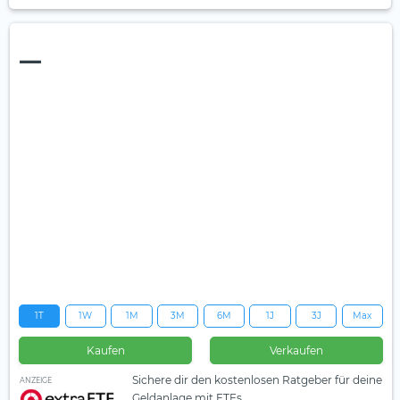
—
1T
1W
1M
3M
6M
1J
3J
Max
Kaufen
Verkaufen
Sichere dir den kostenlosen Ratgeber für deine
ANZEIGE
Geldanlage mit ETFs.