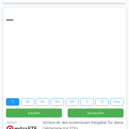
—
1T
1W
1M
3M
6M
1J
3J
Max
Kaufen
Verkaufen
Sichere dir den kostenlosen Ratgeber für deine
ANZEIGE
Geldanlage mit ETFs.