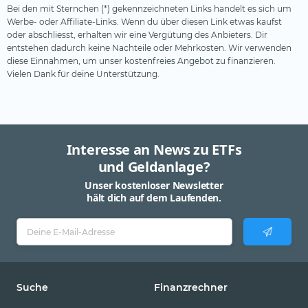
Bei den mit Sternchen (*) gekennzeichneten Links handelt es sich um
Werbe- oder Affiliate-Links. Wenn du über diesen Link etwas kaufst
oder abschliesst, erhalten wir eine Vergütung des Anbieters. Dir
entstehen dadurch keine Nachteile oder Mehrkosten. Wir verwenden
diese Einnahmen, um unser kostenfreies Angebot zu finanzieren.
Vielen Dank für deine Unterstützung.
Interesse an News zu ETFs
und Geldanlage?
Unser kostenloser Newsletter
hält dich auf dem Laufenden.
Suche
Finanzrechner