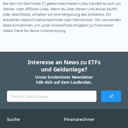
Bei den mit Sternchen (*) gekennzeichneten Links handelt es sich um
Werbe- oder Affiliate-Links. Wenn du über diesen Link etwas kaufst
oder abschliesst, erhalten wir eine Vergütung des Anbieters. Dir
entstehen dadurch keine Nachteile oder Mehrkosten. Wir verwenden
diese Einnahmen, um unser kostenfreies Angebot zu finanzieren.
Vielen Dank für deine Unterstützung.
Interesse an News zu ETFs
und Geldanlage?
Unser kostenloser Newsletter
hält dich auf dem Laufenden.
Suche
Finanzrechner