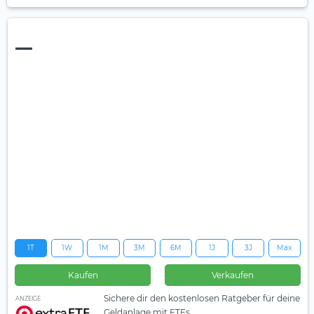
—
1T
1W
1M
3M
6M
1J
3J
Max
Kaufen
Verkaufen
Sichere dir den kostenlosen Ratgeber für deine
ANZEIGE
Geldanlage mit ETFs.