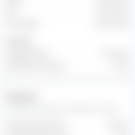
EBIT
757.27 Mio. EUR
Freier Cashflow
-984.77 Mio. EUR
Anzahl Aktien
Ausgegebene Aktien
8 Mrd. Stück
Anzahl Aktien im Streu­besitz
0 Stück
Prognosen
Hier findest du Prognosen zur CGN Mining Co Ltd Aktie.
Geschätzter Gewinn je Aktie
HK$ 13.46