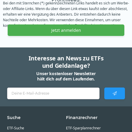
Bei den mit Sternchen (*) gekennzeichneten Links handelt es sich um Werbe-
oder Affiliate-Links. Wenn du über diesen Link etwas kaufst oder abschliesst,
erhalten wir eine Vergütung des Anbieters. Dir entstehen dadurch keine
Nachteile oder Mehrkosten. Wir verwenden diese Einnahmen, um unser
kostenfreies Angebot zu finanzieren. Vielen Dank für deine Unterstützung.
Jetzt anmelden
Interesse an News zu ETFs
und Geldanlage?
Unser kostenloser Newsletter
hält dich auf dem Laufenden.
Suche
Finanzrechner
ETF-Suche
ETF-Sparplanrechner