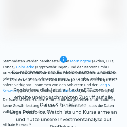
Geschätzte Dividendenrendite
0.78 %
Geschätzte Gewinnrendite
405.72 %
Geschätztes KGV
0.21
Stammdaten werden bereitgestellt von
Morningstar
(Aktien, ETFs,
Fonds),
CoinGecko
(Kryptowährungen) und der Isarvest GmbH.
Du möchtest diese Funktion nutzen und das
Kursdaten sind mindestens 15 Minuten zeitverzögerte Börsenkurse
(Aktien, ETFs, Fonds) oder NAV-Kurse (ETFs, Fonds). Realtime-Kurse –
Potenzial deiner Geldanlage voll ausschöpfen?
sofern verfügbar – stammen von den Anbietern und der
Lang &
Registriere dich jetzt auf extraETF.com und
Schwarz
(Aktien, ETFs, Fonds) und
CoinGecko
(Kryptowährungen).
erhalte uneingeschränkten Zugriff auf alle
Die Isarvest GmbH übernimmt für die dargestellten Informationen
Daten & Funktionen.
keine Gewährleistung und kann nicht sicherstellen, dass die Daten
vollständig und genau sind.
Lege Portfolios, Watchlists und Kursalarme an
und nutze unsere Investmentanalyse auf
Affiliate Hinweis *
Profiniveau.