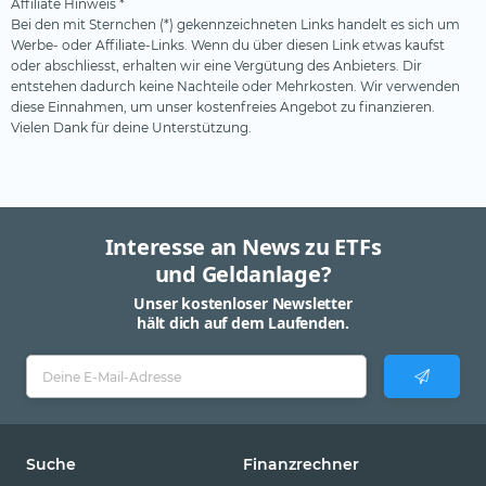
Affiliate Hinweis *
Bei den mit Sternchen (*) gekennzeichneten Links handelt es sich um
Werbe- oder Affiliate-Links. Wenn du über diesen Link etwas kaufst
oder abschliesst, erhalten wir eine Vergütung des Anbieters. Dir
entstehen dadurch keine Nachteile oder Mehrkosten. Wir verwenden
diese Einnahmen, um unser kostenfreies Angebot zu finanzieren.
Vielen Dank für deine Unterstützung.
Interesse an News zu ETFs
und Geldanlage?
Unser kostenloser Newsletter
hält dich auf dem Laufenden.
Suche
Finanzrechner