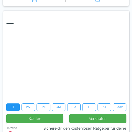
—
1T
1W
1M
3M
6M
1J
3J
Max
Kaufen
Verkaufen
Sichere dir den kostenlosen Ratgeber für deine
ANZEIGE