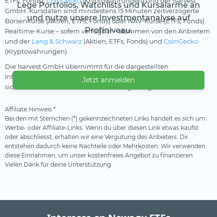
ETFs, Fonds),
CoinGecko
(Kryptowährungen) und der Isarvest
Lege Portfolios, Watchlists und Kursalarme an
GmbH. Kursdaten sind mindestens 15 Minuten zeitverzögerte
und nutze unsere Investmentanalyse auf
Börsenkurse (Aktien, ETFs, Fonds) oder NAV-Kurse (ETFs, Fonds).
Profiniveau.
Realtime-Kurse – sofern verfügbar – stammen von den Anbietern
und der
Lang & Schwarz
(Aktien, ETFs, Fonds) und
CoinGecko
(Kryptowährungen).
Die Isarvest GmbH übernimmt für die dargestellten
Informationen keine Gewährleistung und kann nicht
Jetzt anmelden
sicherstellen, dass die Daten vollständig und genau sind.
Affiliate Hinweis *
Bei den mit Sternchen (*) gekennzeichneten Links handelt es sich um
Werbe- oder Affiliate-Links. Wenn du über diesen Link etwas kaufst
oder abschliesst, erhalten wir eine Vergütung des Anbieters. Dir
entstehen dadurch keine Nachteile oder Mehrkosten. Wir verwenden
diese Einnahmen, um unser kostenfreies Angebot zu finanzieren.
Vielen Dank für deine Unterstützung.