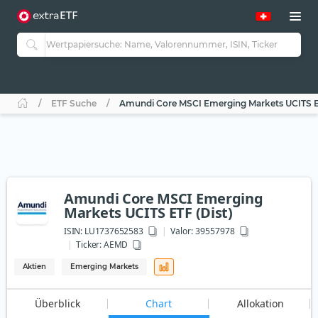
ETF Suche
Amundi Core MSCI Emerging Markets UCITS ET
Amundi Core MSCI Emerging
Markets UCITS ETF (Dist)
ISIN:
LU1737652583
Valor: 39557978
Ticker:
AEMD
Aktien
Emerging Markets
Überblick
Chart
Allokation