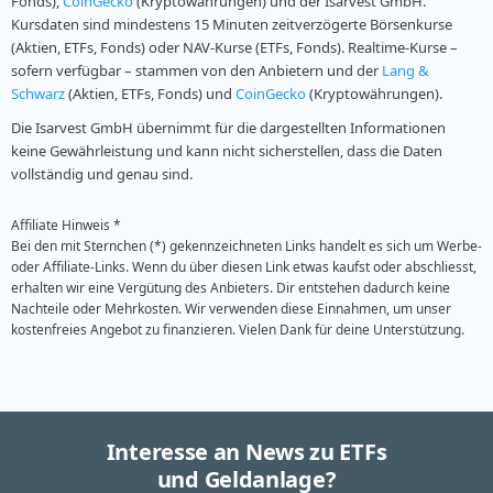
Fonds),
CoinGecko
(Kryptowährungen) und der Isarvest GmbH.
Kursdaten sind mindestens 15 Minuten zeitverzögerte Börsenkurse
(Aktien, ETFs, Fonds) oder NAV-Kurse (ETFs, Fonds). Realtime-Kurse –
sofern verfügbar – stammen von den Anbietern und der
Lang &
Schwarz
(Aktien, ETFs, Fonds) und
CoinGecko
(Kryptowährungen).
Die Isarvest GmbH übernimmt für die dargestellten Informationen
keine Gewährleistung und kann nicht sicherstellen, dass die Daten
vollständig und genau sind.
Affiliate Hinweis *
Bei den mit Sternchen (*) gekennzeichneten Links handelt es sich um Werbe-
oder Affiliate-Links. Wenn du über diesen Link etwas kaufst oder abschliesst,
erhalten wir eine Vergütung des Anbieters. Dir entstehen dadurch keine
Nachteile oder Mehrkosten. Wir verwenden diese Einnahmen, um unser
kostenfreies Angebot zu finanzieren. Vielen Dank für deine Unterstützung.
Interesse an News zu ETFs
und Geldanlage?