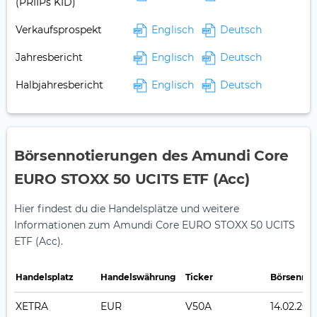
(PRIIPs KID)
Verkaufsprospekt
Englisch
Deutsch
Jahresbericht
Englisch
Deutsch
Halbjahresbericht
Englisch
Deutsch
Börsennotierungen des Amundi Core
EURO STOXX 50 UCITS ETF (Acc)
Hier findest du die Handelsplätze und weitere
Informationen zum Amundi Core EURO STOXX 50 UCITS
ETF (Acc).
Handelsplatz
Handelswährung
Ticker
Börsennot
XETRA
EUR
V50A
14.02.201