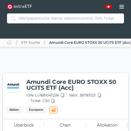
ETF Suche
Amundi Core EURO STOXX 50 UCITS ETF (Acc
Amundi Core EURO STOXX 50
UCITS ETF (Acc)
ISIN:
LU1681047236
Valor: 38785123
Ticker:
C50
Aktien
Eurozone
Überblick
Chart
Allokation