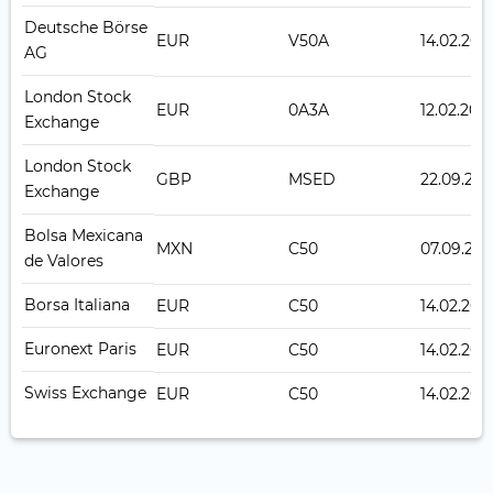
Deutsche Börse
EUR
V50A
14.02.201
AG
London Stock
EUR
0A3A
12.02.202
Exchange
London Stock
GBP
MSED
22.09.202
Exchange
Bolsa Mexicana
MXN
C50
07.09.201
de Valores
Borsa Italiana
EUR
C50
14.02.201
Euronext Paris
EUR
C50
14.02.201
Swiss Exchange
EUR
C50
14.02.201