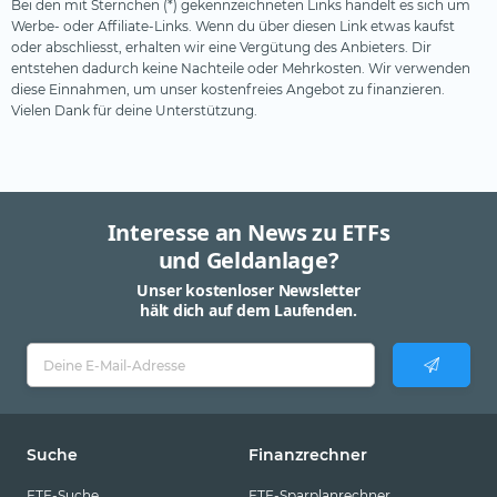
Bei den mit Sternchen (*) gekennzeichneten Links handelt es sich um
Werbe- oder Affiliate-Links. Wenn du über diesen Link etwas kaufst
oder abschliesst, erhalten wir eine Vergütung des Anbieters. Dir
entstehen dadurch keine Nachteile oder Mehrkosten. Wir verwenden
diese Einnahmen, um unser kostenfreies Angebot zu finanzieren.
Vielen Dank für deine Unterstützung.
Interesse an News zu ETFs
und Geldanlage?
Unser kostenloser Newsletter
hält dich auf dem Laufenden.
Suche
Finanzrechner
ETF-Suche
ETF-Sparplanrechner