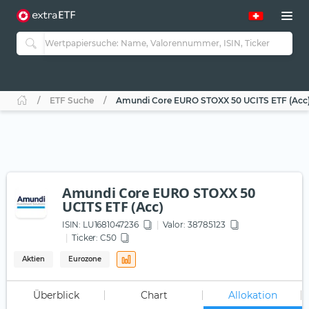
ETF Suche
Amundi Core EURO STOXX 50 UCITS ETF (Acc
Amundi Core EURO STOXX 50
UCITS ETF (Acc)
ISIN:
LU1681047236
Valor: 38785123
Ticker:
C50
Aktien
Eurozone
Überblick
Chart
Allokation