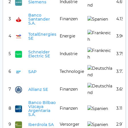
2
Industrie
4.69 
Siemens
Banco
3
Finanzen
4.13 %
Santander
S.A.
TotalEnergies
4
Energie
3.90 
SE
Schneider
5
Industrie
3.75 
Electric SE
6
Technologie
3.73 
SAP
7
Finanzen
3.69 
Allianz SE
Banco Bilbao
Vizcaya
8
Finanzen
3.11 %
Argentaria
S.A.
9
Versorger
2.91 %
Iberdrola SA