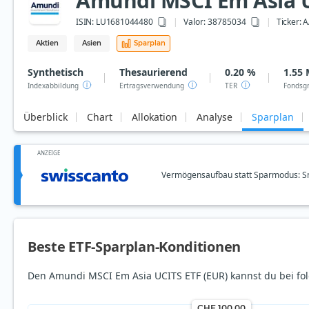
Amundi MSCI Em Asia U
ISIN:
LU1681044480
Valor: 38785034
Ticker:
A
Aktien
Asien
Sparplan
Synthetisch
Thesaurierend
0.20 %
1.55 
Indexabbildung
Ertragsverwendung
TER
Fondsg
Überblick
Chart
Allokation
Analyse
Sparplan
ANZEIGE
Vermögensaufbau statt Sparmodus: Sm
Beste ETF-Sparplan-Konditionen
Den Amundi MSCI Em Asia UCITS ETF (EUR) kannst du bei fol
CHF 100.00