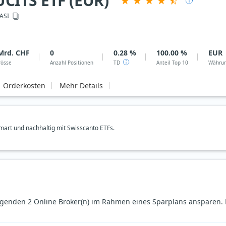
CITS ETF (EUR)
ASI
Mrd. CHF
0
0.28 %
100.00 %
EUR
rösse
Anzahl Positionen
TD
Anteil Top 10
Währu
Orderkosten
Mehr Details
art und nachhaltig mit Swisscanto ETFs.
genden 2 Online Broker(n) im Rahmen eines Sparplans ansparen. D