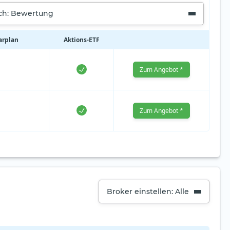
ach: Bewertung
arplan
Aktions‑ETF
Zum Angebot *
Zum Angebot *
Broker einstellen: Alle