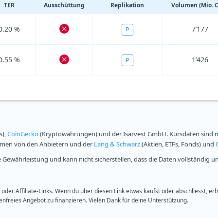
TER
Ausschüttung
Replikation
Volumen (Mio. 
0.20 %
7’177
P
0.55 %
1’426
P
s),
CoinGecko
(Kryptowährungen) und der Isarvest GmbH. Kursdaten sind mi
ammen von den Anbietern und der
Lang & Schwarz
(Aktien, ETFs, Fonds) und
Gewährleistung und kann nicht sicherstellen, dass die Daten vollständig u
oder Affiliate-Links. Wenn du über diesen Link etwas kaufst oder abschliesst, er
freies Angebot zu finanzieren. Vielen Dank für deine Unterstützung.