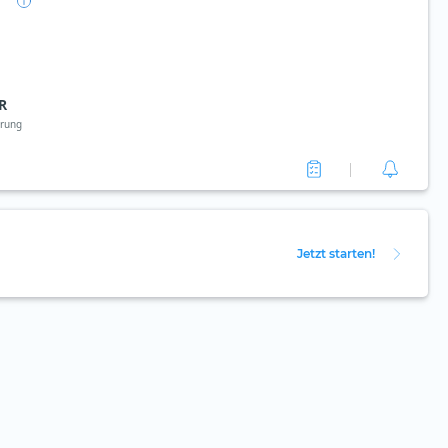
R
rung
Jetzt starten!