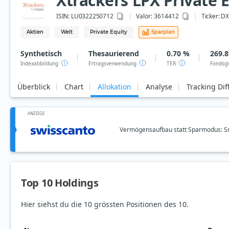
Xtrackers LPX Private 
ISIN:
LU0322250712
Valor: 3614412
Ticker:
DX
Aktien
Welt
Private Equity
Sparplan
Synthetisch
Thesaurierend
0.70 %
269.8
Indexabbildung
Ertragsverwendung
TER
Fondsg
Überblick
Chart
Allokation
Analyse
Tracking Dif
ANZEIGE
Vermögensaufbau statt Sparmodus: Sm
Top 10 Holdings
Hier siehst du die 10 grössten Positionen des 10.