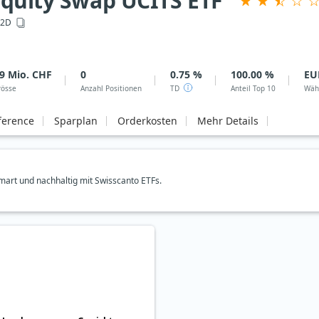
Equity Swap UCITS ETF
2D
9 Mio. CHF
0
0.75 %
100.00 %
EU
rösse
Anzahl Positionen
TD
Anteil Top 10
Wäh
ference
Sparplan
Orderkosten
Mehr Details
art und nachhaltig mit Swisscanto ETFs.