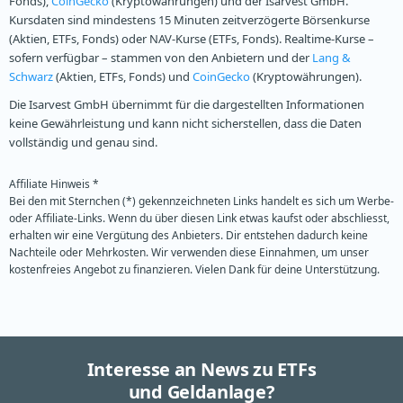
Fonds),
CoinGecko
(Kryptowährungen) und der Isarvest GmbH.
Kursdaten sind mindestens 15 Minuten zeitverzögerte Börsenkurse
(Aktien, ETFs, Fonds) oder NAV-Kurse (ETFs, Fonds). Realtime-Kurse –
sofern verfügbar – stammen von den Anbietern und der
Lang &
Schwarz
(Aktien, ETFs, Fonds) und
CoinGecko
(Kryptowährungen).
Die Isarvest GmbH übernimmt für die dargestellten Informationen
keine Gewährleistung und kann nicht sicherstellen, dass die Daten
vollständig und genau sind.
Affiliate Hinweis *
Bei den mit Sternchen (*) gekennzeichneten Links handelt es sich um Werbe-
oder Affiliate-Links. Wenn du über diesen Link etwas kaufst oder abschliesst,
erhalten wir eine Vergütung des Anbieters. Dir entstehen dadurch keine
Nachteile oder Mehrkosten. Wir verwenden diese Einnahmen, um unser
kostenfreies Angebot zu finanzieren. Vielen Dank für deine Unterstützung.
Interesse an News zu ETFs
und Geldanlage?