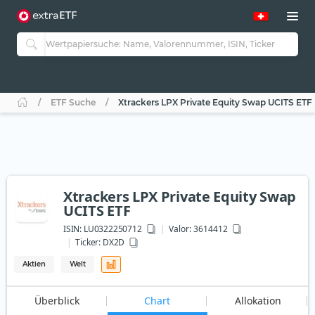
ETF Suche
Xtrackers LPX Private Equity Swap UCITS ETF
Xtrackers LPX Private Equity Swap
UCITS ETF
ISIN:
LU0322250712
Valor: 3614412
Ticker:
DX2D
Aktien
Welt
Überblick
Chart
Allokation