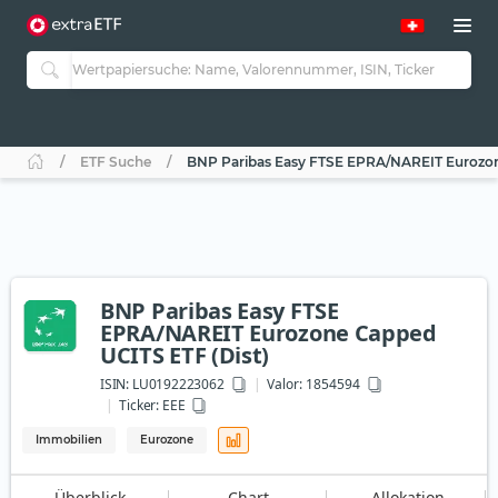
ETF Suche
BNP Paribas Easy FTSE EPRA/NAREIT Eurozon
BNP Paribas Easy FTSE
EPRA/NAREIT Eurozone Capped
UCITS ETF (Dist)
ISIN:
LU0192223062
Valor: 1854594
Ticker:
EEE
Immobilien
Eurozone
Überblick
Chart
Allokation