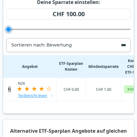
Deine Sparrate einstellen:
CHF 100.00
Sortieren nach: Bewertung
Kost
ETF‑Sparplan
Angebot
Mindestsparrate
CHF 
Kosten
ETF-S
N26
CHF 0.00
CHF 1.00
KOST
Testbericht lesen
Alternative ETF-Sparplan Angebote auf gleichen