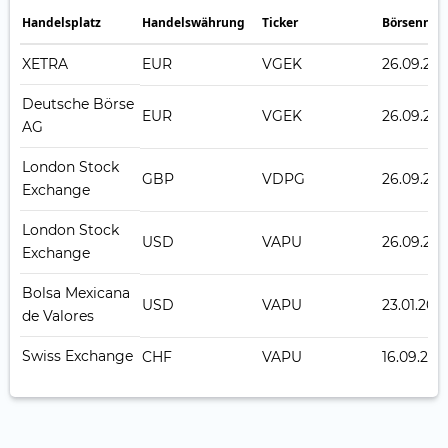
Handelsplatz
Handelswährung
Ticker
Börsennot
XETRA
EUR
VGEK
26.09.201
Deutsche Börse
EUR
VGEK
26.09.201
AG
London Stock
GBP
VDPG
26.09.201
Exchange
London Stock
USD
VAPU
26.09.201
Exchange
Bolsa Mexicana
USD
VAPU
23.01.202
de Valores
Swiss Exchange
CHF
VAPU
16.09.202