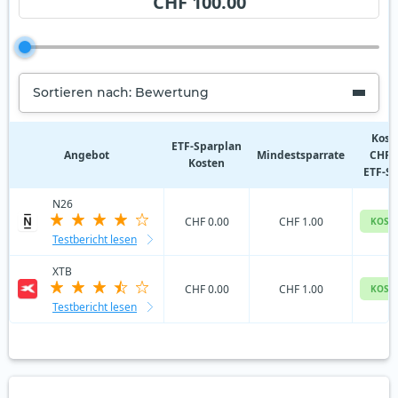
CHF 100.00
Sortieren nach: Bewertung
Kost
ETF‑Sparplan
Angebot
Mindestsparrate
CHF 
Kosten
ETF-S
N26
CHF 0.00
CHF 1.00
KOST
Testbericht lesen
XTB
CHF 0.00
CHF 1.00
KOST
Testbericht lesen