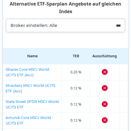
Alternative ETF-Sparplan Angebote auf gleichen
Index
Broker einstellen: Alle
Name
TER
Ausschüttung
R
iShares Core MSCI World
0.20 %
UCITS ETF (Acc)
Xtrackers MSCI World UCITS
0.12 %
ETF (Acc)
State Street SPDR MSCI World
0.12 %
UCITS ETF
Amundi Core MSCI World
0.12 %
UCITS ETF