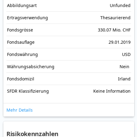
Abbildungs­art
Unfunded
Ertrags­verwendung
Thesaurierend
Fonds­grösse
330.07 Mio. CHF
Fonds­auflage
29.01.2019
Fonds­währung
USD
Währungsabsicherung
Nein
Fondsdomizil
Irland
SFDR Klassifizierung
Keine Information
Mehr Details
Risikokennzahlen