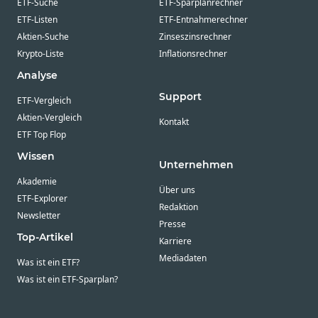
ETF-Suche
ETF-Sparplanrechner
ETF-Listen
ETF-Entnahmerechner
Aktien-Suche
Zinseszinsrechner
Krypto-Liste
Inflationsrechner
Analyse
Support
ETF-Vergleich
Aktien-Vergleich
Kontakt
ETF Top Flop
Wissen
Unternehmen
Akademie
Über uns
ETF-Explorer
Redaktion
Newsletter
Presse
Top-Artikel
Karriere
Mediadaten
Was ist ein ETF?
Was ist ein ETF-Sparplan?