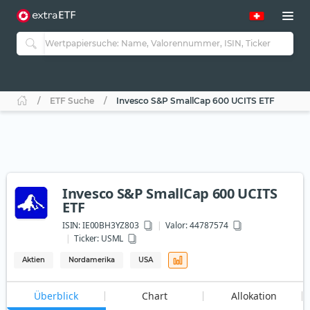
ETF Suche
Invesco S&P SmallCap 600 UCITS ETF
Invesco S&P SmallCap 600 UCITS
ETF
ISIN:
IE00BH3YZ803
Valor: 44787574
Ticker:
USML
Aktien
Nordamerika
USA
Überblick
Chart
Allokation