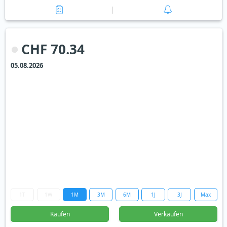
CHF 70.34
05.08.2026
1T
1W
1M
3M
6M
1J
3J
Max
Kaufen
Verkaufen