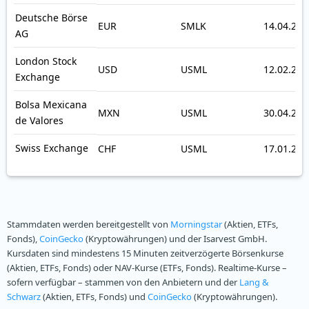
Deutsche Börse
EUR
SMLK
14.04.202
AG
London Stock
USD
USML
12.02.201
Exchange
Bolsa Mexicana
MXN
USML
30.04.202
de Valores
Swiss Exchange
CHF
USML
17.01.202
Stammdaten werden bereitgestellt von
Morningstar
(Aktien, ETFs,
Fonds),
CoinGecko
(Kryptowährungen) und der Isarvest GmbH.
Kursdaten sind mindestens 15 Minuten zeitverzögerte Börsenkurse
(Aktien, ETFs, Fonds) oder NAV-Kurse (ETFs, Fonds). Realtime-Kurse –
sofern verfügbar – stammen von den Anbietern und der
Lang &
Schwarz
(Aktien, ETFs, Fonds) und
CoinGecko
(Kryptowährungen).