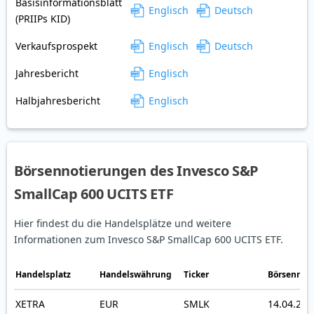
Basisinformationsblatt
Englisch
Deutsch
(PRIIPs KID)
Verkaufsprospekt
Englisch
Deutsch
Jahresbericht
Englisch
Halbjahresbericht
Englisch
Börsennotierungen des Invesco S&P
SmallCap 600 UCITS ETF
Hier findest du die Handelsplätze und weitere
Informationen zum Invesco S&P SmallCap 600 UCITS ETF.
Handelsplatz
Handelswährung
Ticker
Börsennot
XETRA
EUR
SMLK
14.04.202