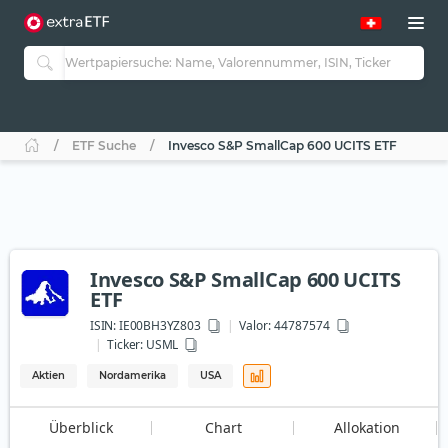
ETF Suche
Invesco S&P SmallCap 600 UCITS ETF
Invesco S&P SmallCap 600 UCITS
ETF
ISIN:
IE00BH3YZ803
Valor: 44787574
Ticker:
USML
Aktien
Nordamerika
USA
Überblick
Chart
Allokation