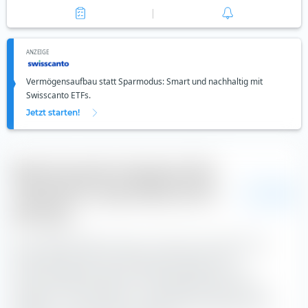
ANZEIGE
Vermögensaufbau statt Sparmodus: Smart und nachhaltig mit
Swisscanto ETFs.
Jetzt starten!
Bewertung des Vanguard USD
Corporate 1-3 year Bond UCITS
USD
ETF (Acc)
Die Tracking Difference (kurz: TD) wird auf extraETF als
Indexrendite minus ETF-Rendite berechnet. Die
durchschnittliche jährliche Tracking Difference des
Vanguard USD Corporate 1-3 year Bond UCITS ETF (Acc)