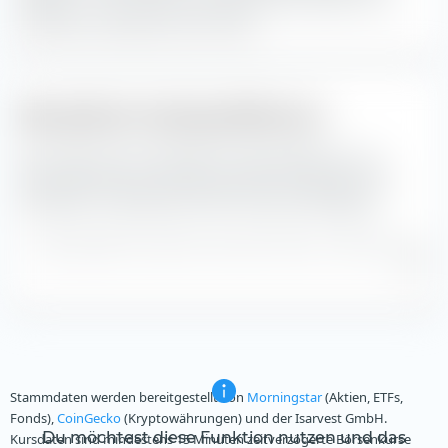
beträgt —. Der ETF hat sich damit durchschnittlich um —
schlechter
entwickelt als der Index.
Monatliche Tracking Difference
Hier siehst du die monatliche Tracking Difference von
Indexentwicklung und Performance des Vanguard USD
Corporate 1-3 year Bond UCITS ETF (Acc) seit Auflage.
Tracking Difference berechnet anhand der Index- und NAV-Kurse in
USD.
Stammdaten werden bereitgestellt von
Morningstar
(Aktien, ETFs,
Fonds),
CoinGecko
(Kryptowährungen) und der Isarvest GmbH.
Du möchtest diese Funktion nutzen und das
Kursdaten sind mindestens 15 Minuten zeitverzögerte Börsenkurse