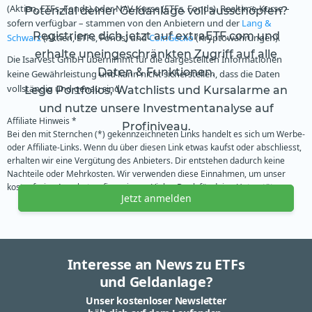
(Aktien, ETFs, Fonds) oder NAV-Kurse (ETFs, Fonds). Realtime-Kurse –
Potenzial deiner Geldanlage voll ausschöpfen?
sofern verfügbar – stammen von den Anbietern und der
Lang &
Registriere dich jetzt auf extraETF.com und
Schwarz
(Aktien, ETFs, Fonds) und
CoinGecko
(Kryptowährungen).
erhalte uneingeschränkten Zugriff auf alle
Die Isarvest GmbH übernimmt für die dargestellten Informationen
Daten & Funktionen.
keine Gewährleistung und kann nicht sicherstellen, dass die Daten
vollständig und genau sind.
Lege Portfolios, Watchlists und Kursalarme an
und nutze unsere Investmentanalyse auf
Affiliate Hinweis *
Profiniveau.
Bei den mit Sternchen (*) gekennzeichneten Links handelt es sich um Werbe-
oder Affiliate-Links. Wenn du über diesen Link etwas kaufst oder abschliesst,
erhalten wir eine Vergütung des Anbieters. Dir entstehen dadurch keine
Nachteile oder Mehrkosten. Wir verwenden diese Einnahmen, um unser
kostenfreies Angebot zu finanzieren. Vielen Dank für deine Unterstützung.
Jetzt anmelden
Interesse an News zu ETFs
und Geldanlage?
Unser kostenloser Newsletter